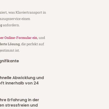
iert, was Klaviertransport in
mzugsservice einen
ag
anfordern.
er Online-Formular ein
, und
erte Lösung
, die perfekt auf
gestimmt ist.
gnifikante
chnelle Abwicklung und
oft innerhalb von 24
hre Erfahrung in der
n stressfreien und