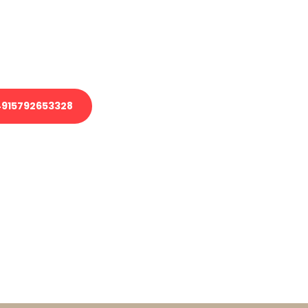
 Transport oder benötigen eine
 Umzug?
ser Team aus Experten freut sich,
elfen!
915792653328
nverbindliche Anfrage senden