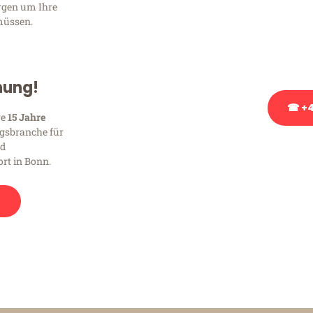
Sie haben Fragen zu Ihrem
orgen um Ihre
Beratung bezüglich Ihres
müssen.
Rufen Sie uns gerne an, un
Ihnen kostenlos weiterzuh
hung!
☎ +4
re
15 Jahre
gsbranche für
nd
Stattdessen eine u
rt in Bonn.