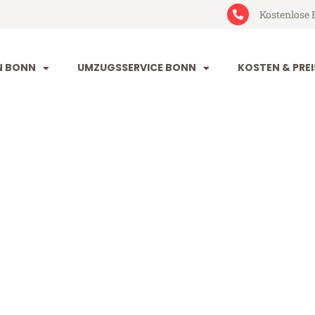
Kostenlose 
N BONN
UMZUGSSERVICE BONN
KOSTEN & PREI
rt in Bonn
onn ab 49€