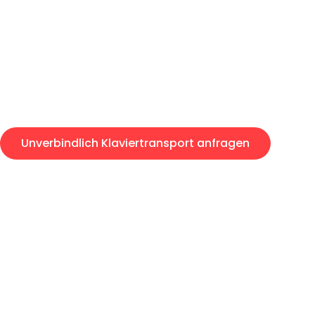
Express-Abwicklung in unter 2
Über 15 Jahre Erfahrung mit 
Angebot erhalten in unter 30 
Unverbindlich Klaviertransport anfragen
Klaviertransport-Anfragen sind zu 100% kostenlos & unve