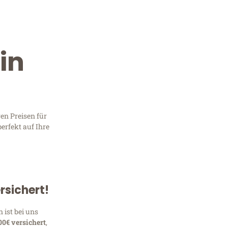
in
en Preisen für
 perfekt auf Ihre
Kostenlose Beratung!
Sie 
Frag
rsichert!
 ist bei uns
00€ versichert
,