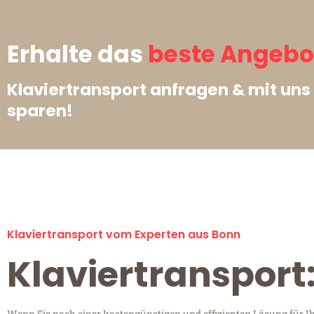
Erhalte das
beste Angebot
Klaviertransport anfragen & mit un
sparen!
Klaviertransport vom Experten aus Bonn
Klaviertransport
Wenn Sie nach einer kostengünstigen und effizienten Lösung für 