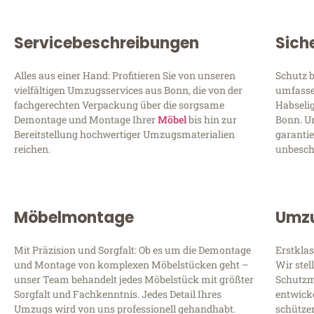
Servicebeschreibungen
Sich
Alles aus einer Hand: Profitieren Sie von unseren
Schutz b
vielfältigen Umzugsservices aus Bonn, die von der
umfasse
fachgerechten Verpackung über die sorgsame
Habseli
Demontage und Montage Ihrer
Möbel
bis hin zur
Bonn. U
Bereitstellung hochwertiger Umzugsmaterialien
garantie
reichen.
unbesc
Möbelmontage
Umzu
Mit Präzision und Sorgfalt: Ob es um die Demontage
Erstkla
und Montage von komplexen Möbelstücken geht –
Wir ste
unser Team behandelt jedes Möbelstück mit größter
Schutzma
Sorgfalt und Fachkenntnis. Jedes Detail Ihres
entwick
Umzugs wird von uns professionell gehandhabt.
schütze