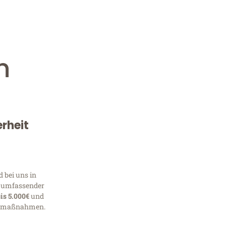
n
erheit
Kostenlose Beratung!
Sie 
d bei uns in
k umfassender
Frag
is 5.000€
und
tsmaßnahmen.