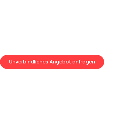
Express-Abwicklung in unter 2
Über 15 Jahre Erfahrung mit 
Angebot erhalten in unter 30 
Unverbindliches Angebot anfragen
Alle Umzugsanfragen sind zu 100% kostenlos & unverbind