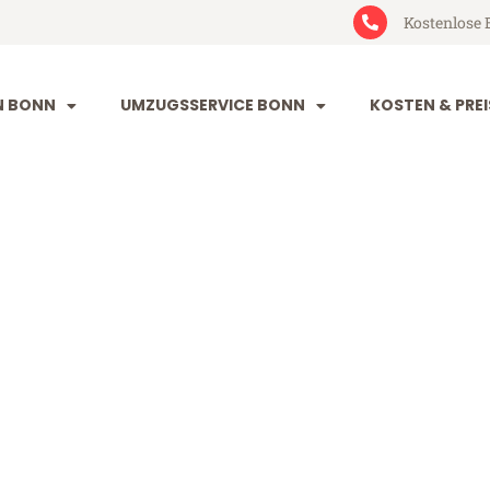
Kostenlose 
N BONN
UMZUGSSERVICE BONN
KOSTEN & PREI
 Bonn​
onn (ab 49€)