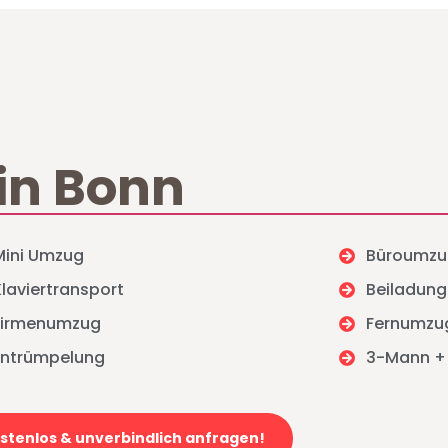
in Bonn
Mini Umzug
Büroumzu
Klaviertransport
Beiladung
Firmenumzug
Fernumzu
Entrümpelung
3-Mann +
stenlos & unverbindlich anfragen!