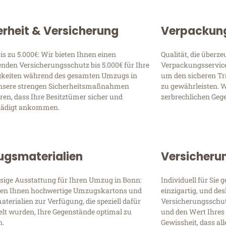
erheit & Versicherung
Verpackung
is zu 5.000€: Wir bieten Ihnen einen
Qualität, die überze
nden Versicherungsschutz bis 5.000€ für Ihre
Verpackungsservice 
gkeiten während des gesamten Umzugs in
um den sicheren Tr
nsere strengen Sicherheitsmaßnahmen
zu gewährleisten. Wi
ren, dass Ihre Besitztümer sicher und
zerbrechlichen Geg
hädigt ankommen.
gsmaterialien
Versicheru
ssige Ausstattung für Ihren Umzug in Bonn:
Individuell für Sie 
llen Ihnen hochwertige Umzugskartons und
einzigartig, und de
terialien zur Verfügung, die speziell dafür
Versicherungsschutz
elt wurden, Ihre Gegenstände optimal zu
und den Wert Ihres
n.
Gewissheit, dass all