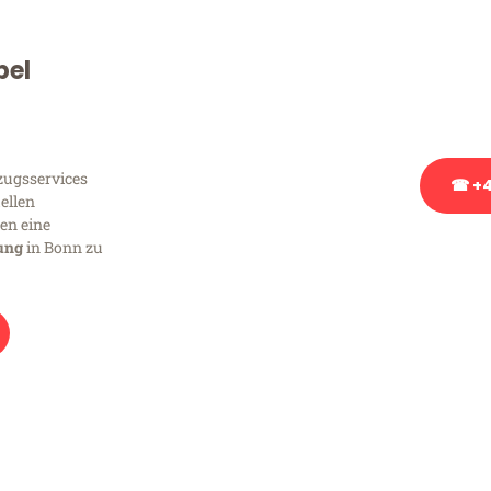
Sie haben Fragen zu Ihrem
Beratung bezüglich Ihres
bel
Rufen Sie uns gerne an, un
Ihnen kostenlos weiterzuh
ugsservices
☎ +4
uellen
en eine
ung
in Bonn zu
Stattdessen eine u