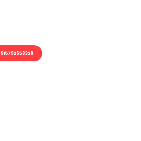
 Transport oder benötigen eine
 Umzug?
ser Team aus Experten freut sich,
elfen!
915792653328
nverbindliche Anfrage senden