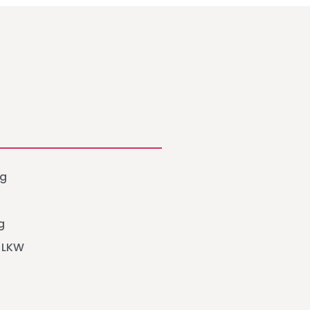
g
g
 LKW