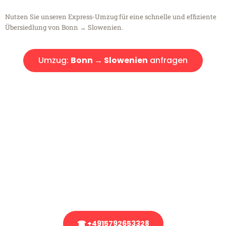
Nutzen Sie unseren Express-Umzug für eine schnelle und effiziente
Übersiedlung von Bonn → Slowenien.
Umzug:
Bonn → Slowenien
anfragen
Kostenlose Beratung!
Sie haben Fragen?
Sie haben Fragen zu Ihrem Transport oder benötigen eine Beratung
bezüglich Ihres Umzug?
Rufen Sie uns gerne an, unser Team aus Experten freut sich, Ihnen
kostenlos weiterzuhelfen!
☎ +4915792653328