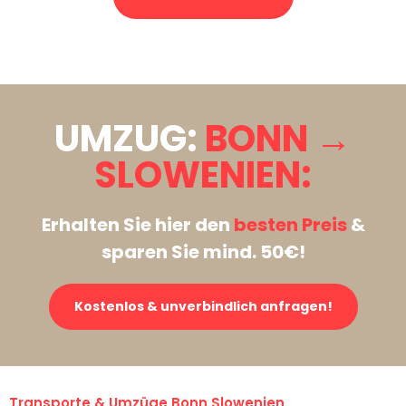
Stattdessen eine unverbindliche Anfrage senden
UMZUG:
BONN →
SLOWENIEN:
Erhalten Sie hier den
besten Preis
&
sparen Sie mind. 50€!
Kostenlos & unverbindlich anfragen!
Transporte & Umzüge Bonn Slowenien