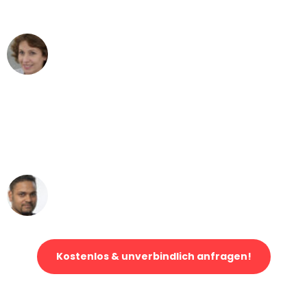
können - DANKE!"
Maria W
Umzug von Bonn nach Wien
"Mein Klavier kam in unter 24 Stunden
ohne einen Kratzer an - ein
erstklassiger Service!"
Ümit Y.
Klaviertransport in Bonn
Kostenlos & unverbindlich anfragen!
Jetzt anfragen und der nächste glückliche Kunde werden. Alle