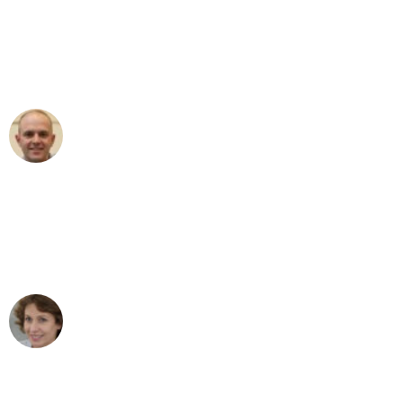
an das gesamte Team von Baum
Umzugsservice für ihren
außergewöhnlichen Service!"
Frederik F.
Umzug in Bonn
"Besser hätte ich mir den Umzug von
Bonn nach Wien nicht vorstellen
können - DANKE!"
Maria W
Umzug von Bonn nach Wien
"Mein Klavier kam in unter 24 Stunden