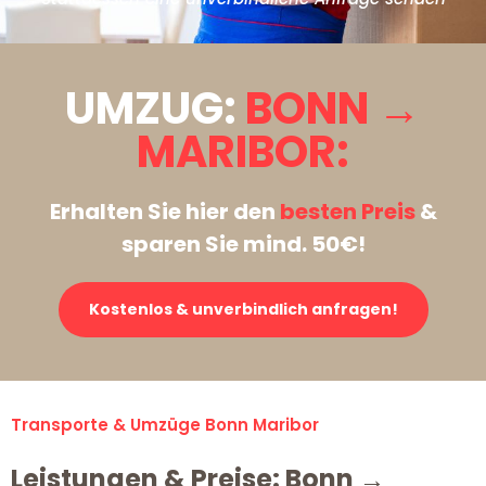
UMZUG:
BONN →
MARIBOR:
Erhalten Sie hier den
besten Preis
&
sparen Sie mind. 50€!
Kostenlos & unverbindlich anfragen!
Transporte & Umzüge Bonn Maribor
Leistungen & Preise: Bonn →