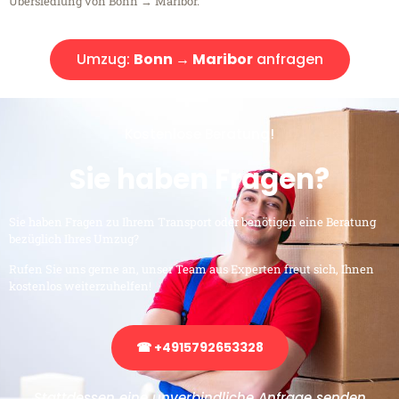
Übersiedlung von Bonn → Maribor.
Umzug:
Bonn → Maribor
anfragen
Kostenlose Beratung!
Sie haben Fragen?
Sie haben Fragen zu Ihrem Transport oder benötigen eine Beratung
bezüglich Ihres Umzug?
Rufen Sie uns gerne an, unser Team aus Experten freut sich, Ihnen
kostenlos weiterzuhelfen!
☎ +4915792653328
Stattdessen eine unverbindliche Anfrage senden