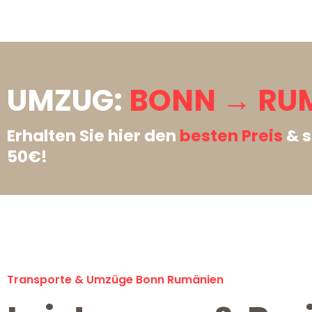
UMZUG:
BONN → RU
Erhalten Sie hier den
besten Preis
& s
50€!
Transporte & Umzüge Bonn Rumänien