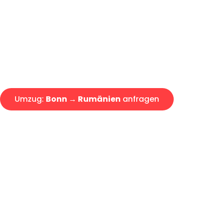
Express-Abwicklung in unter 2
Über 15 Jahre Erfahrung mit 
Angebot erhalten in unter 30 
Umzug:
Bonn → Rumänien
anfragen
Alle Umzugsanfragen sind zu 100% kostenlos & unverbind