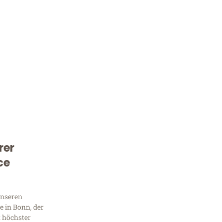
rer
Kostenlose Beratung!
ce
Sie 
Frag
unseren
 in Bonn, der
t höchster