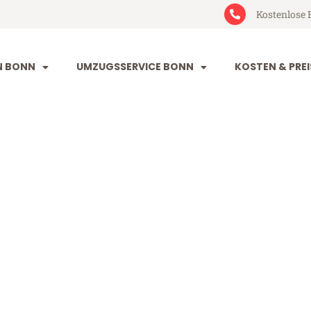
Kostenlose 
N BONN
UMZUGSSERVICE BONN
KOSTEN & PREI
Rumänien
en (ab 199€)