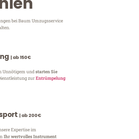
nien
stungen bei Baum Umzugsservice
lten.
ung
| ab 150€
von Unnötigem und
starten Sie
Dienstleistung zur
Entrümpelung
nsport
| ab 200€
nsere Expertise im
um
Ihr wertvolles Instrument