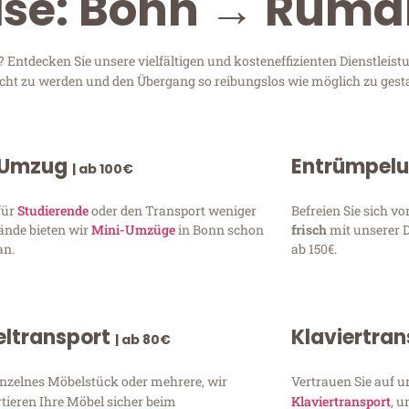
eise: Bonn → Rumä
ntdecken Sie unsere vielfältigen und kosteneffizienten Dienstlei
recht zu werden und den Übergang so reibungslos wie möglich zu gesta
 Umzug
Entrümpel
| ab 100€
für
Studierende
oder den Transport weniger
Befreien Sie sich 
ände bieten wir
Mini-Umzüge
in Bonn schon
frisch
mit unserer 
an.
ab 150€.
ltransport
Klaviertra
| ab 80€
inzelnes Möbelstück oder mehrere, wir
Vertrauen Sie auf u
tieren Ihre Möbel sicher beim
Klaviertransport
, 