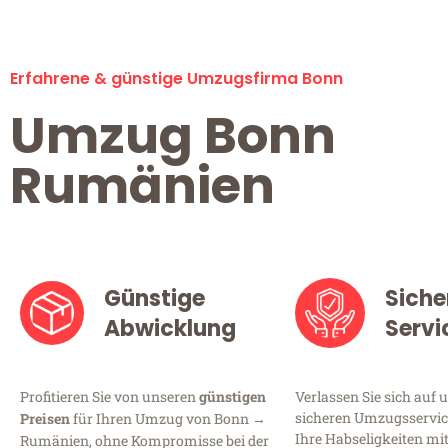
Erfahrene & günstige Umzugsfirma Bonn
Umzug Bonn
Rumänien
Günstige
Siche
Abwicklung
Servi
Profitieren Sie von unseren
günstigen
Verlassen Sie sich auf 
sicheren Umzugsservice
Preisen
für Ihren Umzug von Bonn →
Ihre Habseligkeiten mi
Rumänien, ohne Kompromisse bei der