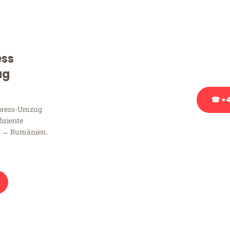
Sie haben Fragen zu Ihrem
Beratung bezüglich Ihres
Rufen Sie uns gerne an, un
ess
Ihnen kostenlos weiterzuh
ug
☎ +4
xpress-Umzug
fiziente
Stattdessen eine u
n → Rumänien.