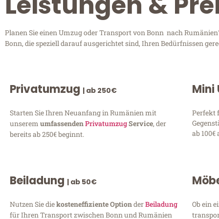
Leistungen & Pr
Planen Sie einen Umzug oder Transport von Bonn nach Rumänien? E
Bonn, die speziell darauf ausgerichtet sind, Ihren Bedürfnissen ge
Privatumzug
Mini
| ab 250€
Starten Sie Ihren Neuanfang in Rumänien mit
Perfekt 
Gegenst
unserem
umfassenden
Privatumzug
Service
, der
ab 100€ 
bereits ab 250€ beginnt.
Beiladung
Möbe
| ab 50€
Nutzen Sie die
kosteneffiziente Option
der
Beiladung
Ob ein e
für Ihren Transport zwischen Bonn und Rumänien
transpor