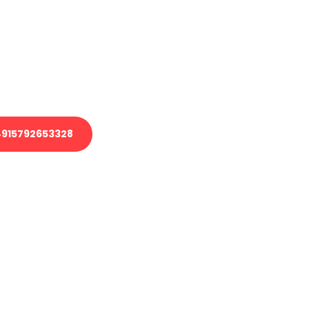
 Transport oder benötigen eine
 Umzug?
ser Team aus Experten freut sich,
elfen!
915792653328
nverbindliche Anfrage senden