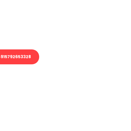
 Transport oder benötigen eine
 Umzug?
ser Team aus Experten freut sich,
elfen!
915792653328
nverbindliche Anfrage senden