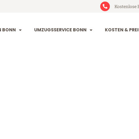
Kostenlose 
N BONN
UMZUGSSERVICE BONN
KOSTEN & PREI
lowakei
i (ab 199€)