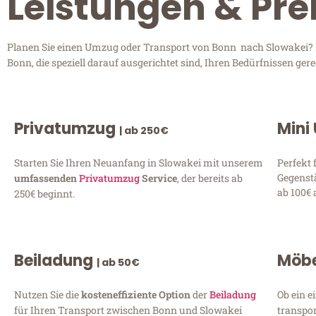
Leistungen & Pre
Planen Sie einen Umzug oder Transport von Bonn nach Slowakei? E
Bonn, die speziell darauf ausgerichtet sind, Ihren Bedürfnissen ge
Privatumzug
Mini
| ab 250€
Starten Sie Ihren Neuanfang in Slowakei mit unserem
Perfekt 
Gegenst
umfassenden
Privatumzug
Service
, der bereits ab
ab 100€ 
250€ beginnt.
Beiladung
Möbe
| ab 50€
Nutzen Sie die
kosteneffiziente Option
der
Beiladung
Ob ein e
für Ihren Transport zwischen Bonn und Slowakei
transpor