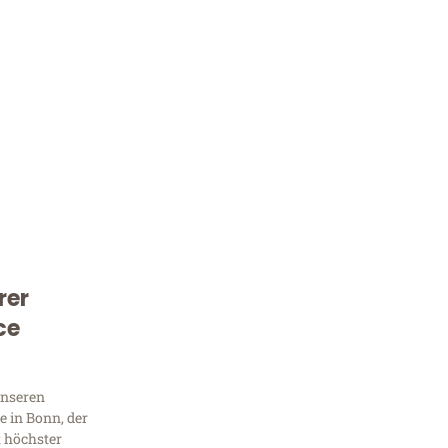
rer
Kostenlose Beratung!
ce
Sie 
Frag
unseren
 in Bonn, der
t höchster