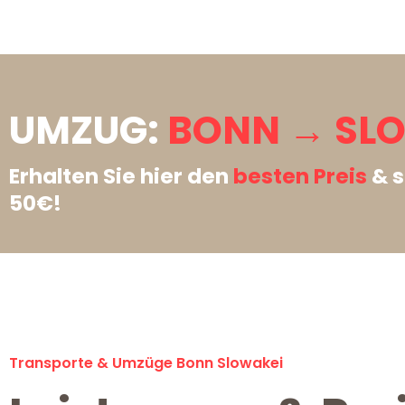
UMZUG:
BONN → SLO
Erhalten Sie hier den
besten Preis
& s
50€!
Transporte & Umzüge Bonn Slowakei