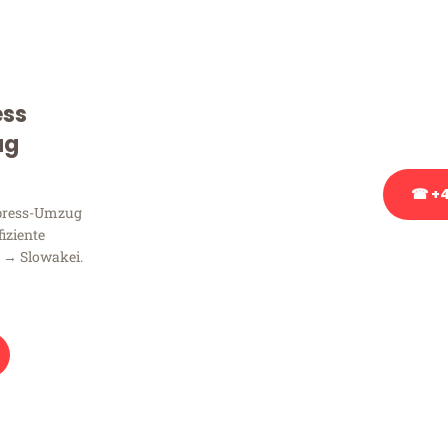
Sie haben Fragen zu Ihrem
Beratung bezüglich Ihres
Rufen Sie uns gerne an, un
ess
Ihnen kostenlos weiterzuh
ug
☎ +4
xpress-Umzug
fiziente
Stattdessen eine u
 → Slowakei.