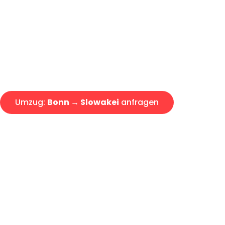
Express-Abwicklung in unter 2
Über 15 Jahre Erfahrung mit 
Angebot erhalten in unter 30 
Umzug:
Bonn → Slowakei
anfragen
Alle Umzugsanfragen sind zu 100% kostenlos & unverbind