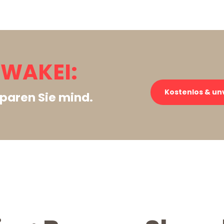
WAKEI:
Kostenlos & un
paren Sie mind.