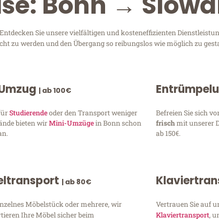
ise: Bonn → Slowa
ntdecken Sie unsere vielfältigen und kosteneffizienten Dienstleis
recht zu werden und den Übergang so reibungslos wie möglich zu gesta
 Umzug
Entrümpel
| ab 100€
für
Studierende
oder den Transport weniger
Befreien Sie sich 
ände bieten wir
Mini-Umzüge
in Bonn schon
frisch
mit unserer 
an.
ab 150€.
ltransport
Klaviertra
| ab 80€
inzelnes Möbelstück oder mehrere, wir
Vertrauen Sie auf u
tieren Ihre Möbel sicher beim
Klaviertransport
, 