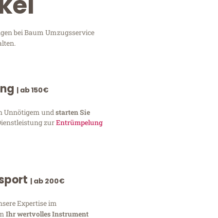
kei
tungen bei Baum Umzugsservice
lten.
ung
| ab 150€
von Unnötigem und
starten Sie
Dienstleistung zur
Entrümpelung
nsport
| ab 200€
nsere Expertise im
um
Ihr wertvolles Instrument