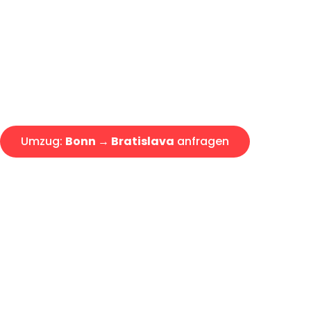
Express-Abwicklung in unter 2
Über 15 Jahre Erfahrung mit 
Angebot erhalten in unter 30 
Umzug:
Bonn → Bratislava
anfragen
Alle Umzugsanfragen sind zu 100% kostenlos & unverbind