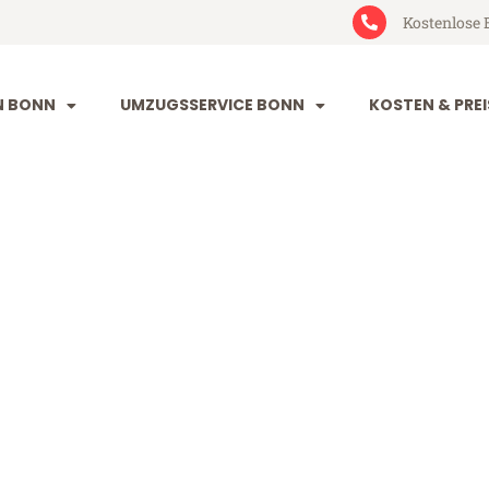
Kostenlose 
N BONN
UMZUGSSERVICE BONN
KOSTEN & PREI
ratislava
ava (ab 199€)