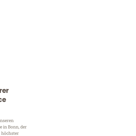
rer
Kostenlose Beratung!
ce
Sie 
Frag
unseren
 in Bonn, der
t höchster