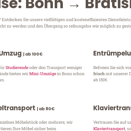
ise: Bonn → Brati
Entdecken Sie unsere vielfältigen und kosteneffizienten Dienstlei
recht zu werden und den Übergang so reibungslos wie möglich zu gesta
 Umzug
Entrümpel
| ab 100€
für
Studierende
oder den Transport weniger
Befreien Sie sich 
ände bieten wir
Mini-Umzüge
in Bonn schon
frisch
mit unserer 
an.
ab 150€.
ltransport
Klaviertra
| ab 80€
inzelnes Möbelstück oder mehrere, wir
Vertrauen Sie auf u
tieren Ihre Möbel sicher beim
Klaviertransport
, 