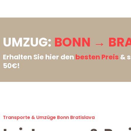
UMZUG:
BONN → BRA
Erhalten Sie hier den
besten Preis
& s
50€!
Transporte & Umzüge Bonn Bratislava