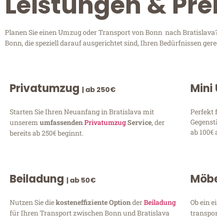
Leistungen & Pre
Planen Sie einen Umzug oder Transport von Bonn nach Bratislava? 
Bonn, die speziell darauf ausgerichtet sind, Ihren Bedürfnissen ge
Privatumzug
Mini
| ab 250€
Starten Sie Ihren Neuanfang in Bratislava mit
Perfekt 
Gegenst
unserem
umfassenden
Privatumzug
Service
, der
ab 100€ 
bereits ab 250€ beginnt.
Beiladung
Möbe
| ab 50€
Nutzen Sie die
kosteneffiziente Option
der
Beiladung
Ob ein e
für Ihren Transport zwischen Bonn und Bratislava
transpor