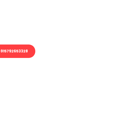
 Transport oder benötigen eine
 Umzug?
ser Team aus Experten freut sich,
elfen!
915792653328
nverbindliche Anfrage senden