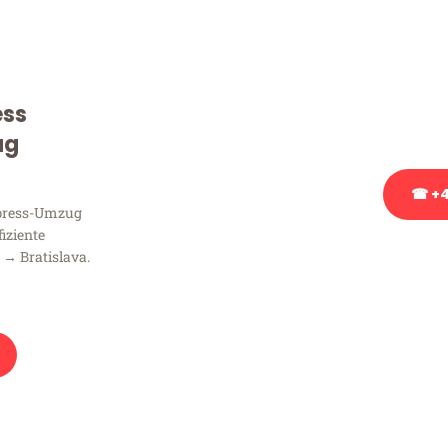
Sie haben Fragen zu Ihrem
Beratung bezüglich Ihres
Rufen Sie uns gerne an, un
ess
Ihnen kostenlos weiterzuh
ug
☎ +4
xpress-Umzug
fiziente
Stattdessen eine u
→ Bratislava.