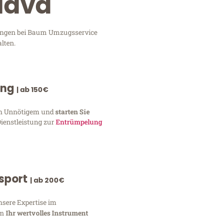
slava
stungen bei Baum Umzugsservice
lten.
ung
| ab 150€
von Unnötigem und
starten Sie
Dienstleistung zur
Entrümpelung
nsport
| ab 200€
nsere Expertise im
um
Ihr wertvolles Instrument