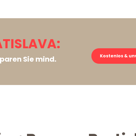
TISLAVA:
Kostenlos & un
paren Sie mind.