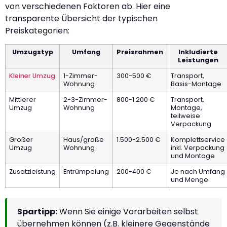
von verschiedenen Faktoren ab. Hier eine
transparente Übersicht der typischen
Preiskategorien:
Umzugstyp
Umfang
Preisrahmen
Inkludierte
Leistungen
Kleiner Umzug
1-Zimmer-
300-500 €
Transport,
Wohnung
Basis-Montage
Mittlerer
2-3-Zimmer-
800-1.200 €
Transport,
Umzug
Wohnung
Montage,
teilweise
Verpackung
Großer
Haus/große
1.500-2.500 €
Komplettservice
Umzug
Wohnung
inkl. Verpackung
und Montage
Zusatzleistung
Entrümpelung
200-400 €
Je nach Umfang
und Menge
Spartipp:
Wenn Sie einige Vorarbeiten selbst
übernehmen können (z.B. kleinere Gegenstände