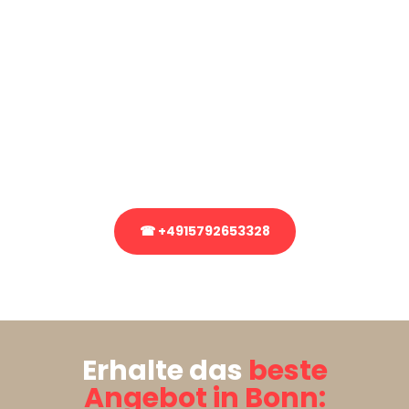
Kostenlose Beratung!
Sie haben Fragen?
Sie haben Fragen zu Ihrem Transport oder benötigen eine Beratung
bezüglich Ihres Umzug?
Rufen Sie uns gerne an, unser Team aus Experten freut sich, Ihnen
kostenlos weiterzuhelfen!
☎ +4915792653328
Stattdessen eine unverbindliche Anfrage senden
Erhalte das
beste
Angebot in Bonn: