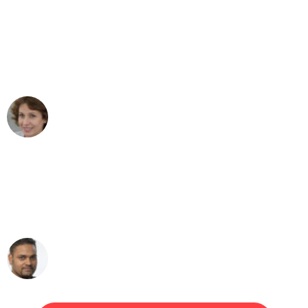
"Besser hätte ich mir den Umzug von
Bonn nach Wien nicht vorstellen
können - DANKE!"
Maria W
Umzug von Bonn nach Wien
"Mein Klavier kam in unter 24 Stunden
ohne einen Kratzer an - ein
erstklassiger Service!"
Ümit Y.
Klaviertransport in Bonn