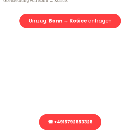
Übersiedlung von Bonn → Košice.
Umzug:
Bonn → Košice
anfragen
Kostenlose Beratung!
Sie haben Fragen?
Sie haben Fragen zu Ihrem Transport oder benötigen eine Beratung
bezüglich Ihres Umzug?
Rufen Sie uns gerne an, unser Team aus Experten freut sich, Ihnen
kostenlos weiterzuhelfen!
☎ +4915792653328
Stattdessen eine unverbindliche Anfrage senden