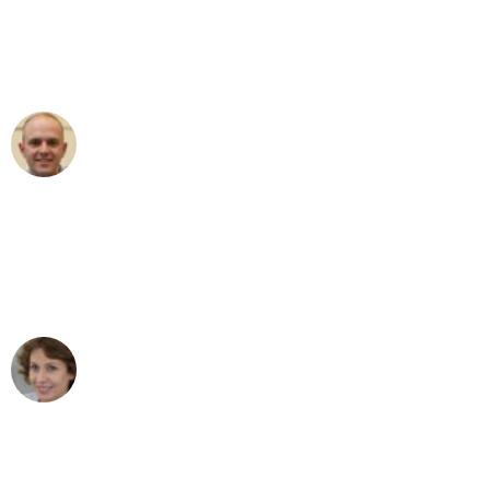
an das gesamte Team von Baum
Umzugsservice für ihren
außergewöhnlichen Service!"
Frederik F.
Umzug in Bonn
"Besser hätte ich mir den Umzug von
Bonn nach Wien nicht vorstellen
können - DANKE!"
Maria W
Umzug von Bonn nach Wien
"Mein Klavier kam in unter 24 Stunden