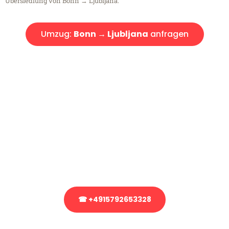
Übersiedlung von Bonn → Ljubljana.
Umzug:
Bonn → Ljubljana
anfragen
Kostenlose Beratung!
Sie haben Fragen?
Sie haben Fragen zu Ihrem Transport oder benötigen eine Beratung
bezüglich Ihres Umzug?
Rufen Sie uns gerne an, unser Team aus Experten freut sich, Ihnen
kostenlos weiterzuhelfen!
☎ +4915792653328
Stattdessen eine unverbindliche Anfrage senden