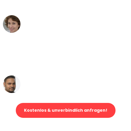
können - DANKE!"
Maria W
Umzug von Bonn nach Wien
"Mein Klavier kam in unter 24 Stunden
ohne einen Kratzer an - ein
erstklassiger Service!"
Ümit Y.
Klaviertransport in Bonn
Kostenlos & unverbindlich anfragen!
Jetzt anfragen und der nächste glückliche Kunde werden. Alle