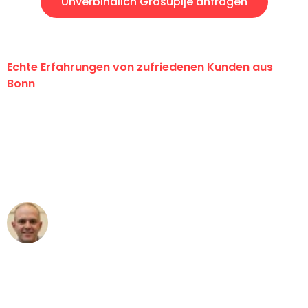
Unverbindlich Grosuplje anfragen
Echte Erfahrungen von zufriedenen Kunden aus
Bonn
"Erste Klasse! Ein großes Dankeschön
an das gesamte Team von Baum
Umzugsservice für ihren
außergewöhnlichen Service!"
Frederik F.
Umzug in Bonn
"Besser hätte ich mir den Umzug von
Bonn nach Wien nicht vorstellen