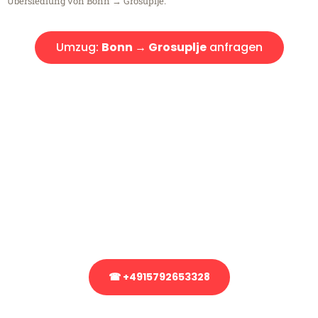
Übersiedlung von Bonn → Grosuplje.
Umzug:
Bonn → Grosuplje
anfragen
Kostenlose Beratung!
Sie haben Fragen?
Sie haben Fragen zu Ihrem Transport oder benötigen eine Beratung
bezüglich Ihres Umzug?
Rufen Sie uns gerne an, unser Team aus Experten freut sich, Ihnen
kostenlos weiterzuhelfen!
☎ +4915792653328
Stattdessen eine unverbindliche Anfrage senden