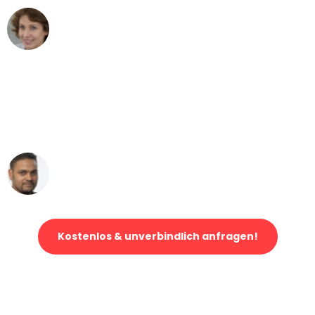
Maria W
Umzug von Bonn nach Wien
"Mein Klavier kam in unter 24 Stunden
ohne einen Kratzer an - ein
erstklassiger Service!"
Ümit Y.
Klaviertransport in Bonn
Kostenlos & unverbindlich anfragen!
Jetzt anfragen und der nächste glückliche Kunde werden. Alle
Umzugsanfragen sind zu
100% kostenlos & unverbindlich!