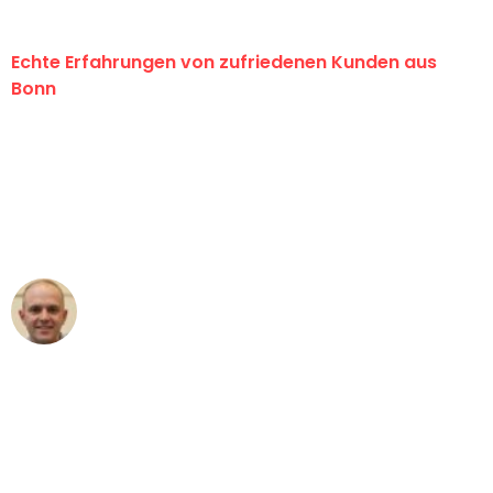
Echte Erfahrungen von zufriedenen Kunden aus
Bonn
"Erste Klasse! Ein großes Dankeschön
an das gesamte Team von Baum
Umzugsservice für ihren
außergewöhnlichen Service!"
Frederik F.
Umzug in Bonn
"Besser hätte ich mir den Umzug von
Bonn nach Wien nicht vorstellen
können - DANKE!"