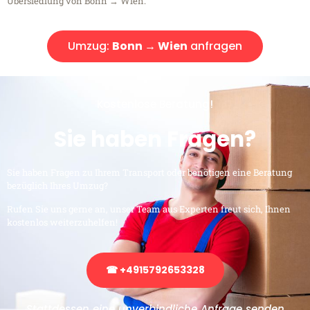
Übersiedlung von Bonn → Wien.
Umzug:
Bonn → Wien
anfragen
Kostenlose Beratung!
Sie haben Fragen?
Sie haben Fragen zu Ihrem Transport oder benötigen eine Beratung
bezüglich Ihres Umzug?
Rufen Sie uns gerne an, unser Team aus Experten freut sich, Ihnen
kostenlos weiterzuhelfen!
☎ +4915792653328
Stattdessen eine unverbindliche Anfrage senden