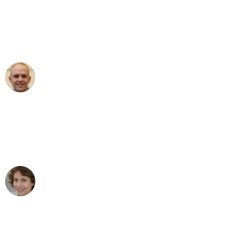
an das gesamte Team von Baum
Umzugsservice für ihren
außergewöhnlichen Service!"
Frederik F.
Umzug in Bonn
"Besser hätte ich mir den Umzug von
Bonn nach Wien nicht vorstellen
können - DANKE!"
Maria W
Umzug von Bonn nach Wien
"Mein Klavier kam in unter 24 Stunden