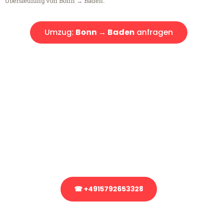
Übersiedlung von Bonn → Baden.
Umzug:
Bonn → Baden
anfragen
Kostenlose Beratung!
Sie haben Fragen?
Sie haben Fragen zu Ihrem Transport oder benötigen eine Beratung
bezüglich Ihres Umzug?
Rufen Sie uns gerne an, unser Team aus Experten freut sich, Ihnen
kostenlos weiterzuhelfen!
☎ +4915792653328
Stattdessen eine unverbindliche Anfrage senden