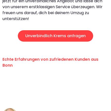
jetzt für ein unverbindliches Angebot und lasse dich
von unserem erstklassigen Service überzeugen. Wir
freuen uns darauf, dich bei deinem Umzug zu
unterstützen!
Unverbindlich Krems anfragen
Echte Erfahrungen von zufriedenen Kunden aus
Bonn
"Erste Klasse! Ein großes Dankeschön
an das gesamte Team von Baum
Umzugsservice für ihren
außergewöhnlichen Service!"