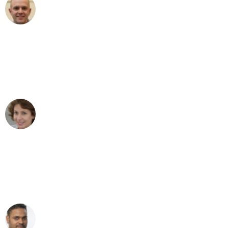
Frederik F.
Umzug in Bonn
"Besser hätte ich mir den Umzug von
Bonn nach Wien nicht vorstellen
können - DANKE!"
Maria W
Umzug von Bonn nach Wien
"Mein Klavier kam in unter 24 Stunden
ohne einen Kratzer an - ein
erstklassiger Service!"
Ümit Y.
Klaviertransport in Bonn