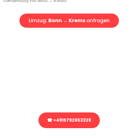
Übersiedlung von Bonn → Krems.
Umzug:
Bonn → Krems
anfragen
Kostenlose Beratung!
Sie haben Fragen?
Sie haben Fragen zu Ihrem Transport oder benötigen eine Beratung
bezüglich Ihres Umzug?
Rufen Sie uns gerne an, unser Team aus Experten freut sich, Ihnen
kostenlos weiterzuhelfen!
☎ +4915792653328
Stattdessen eine unverbindliche Anfrage senden