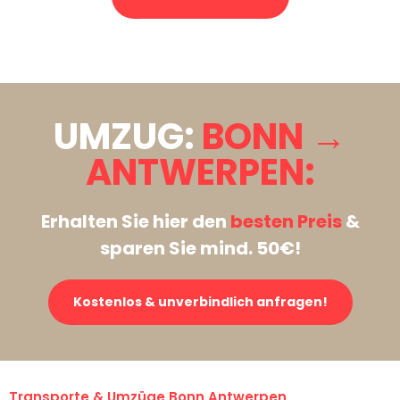
Stattdessen eine unverbindliche Anfrage senden
UMZUG:
BONN →
ANTWERPEN:
Erhalten Sie hier den
besten Preis
&
sparen Sie mind. 50€!
Kostenlos & unverbindlich anfragen!
Transporte & Umzüge Bonn Antwerpen