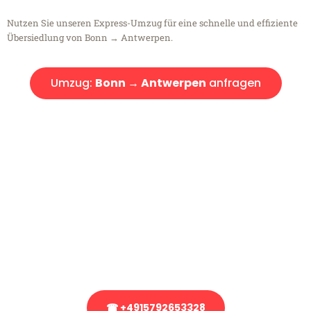
Nutzen Sie unseren Express-Umzug für eine schnelle und effiziente
Übersiedlung von Bonn → Antwerpen.
Umzug:
Bonn → Antwerpen
anfragen
Kostenlose Beratung!
Sie haben Fragen?
Sie haben Fragen zu Ihrem Transport oder benötigen eine Beratung
bezüglich Ihres Umzug?
Rufen Sie uns gerne an, unser Team aus Experten freut sich, Ihnen
kostenlos weiterzuhelfen!
☎ +4915792653328