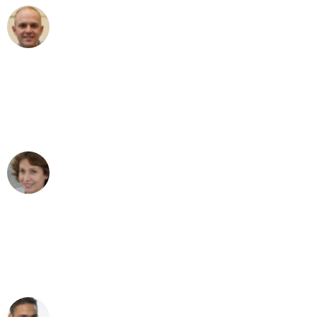
Frederik F.
Umzug in Bonn
"Besser hätte ich mir den Umzug von
Bonn nach Wien nicht vorstellen
können - DANKE!"
Maria W
Umzug von Bonn nach Wien
"Mein Klavier kam in unter 24 Stunden
ohne einen Kratzer an - ein
erstklassiger Service!"
Ümit Y.