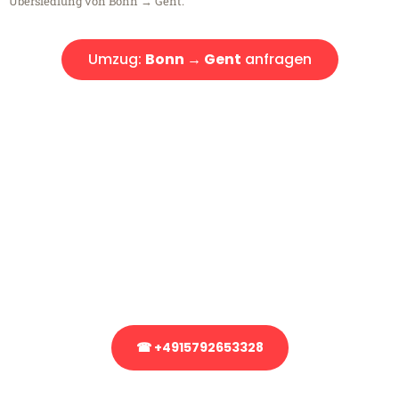
Übersiedlung von Bonn → Gent.
Umzug:
Bonn → Gent
anfragen
Kostenlose Beratung!
Sie haben Fragen?
Sie haben Fragen zu Ihrem Transport oder benötigen eine Beratung
bezüglich Ihres Umzug?
Rufen Sie uns gerne an, unser Team aus Experten freut sich, Ihnen
kostenlos weiterzuhelfen!
☎ +4915792653328
Stattdessen eine unverbindliche Anfrage senden