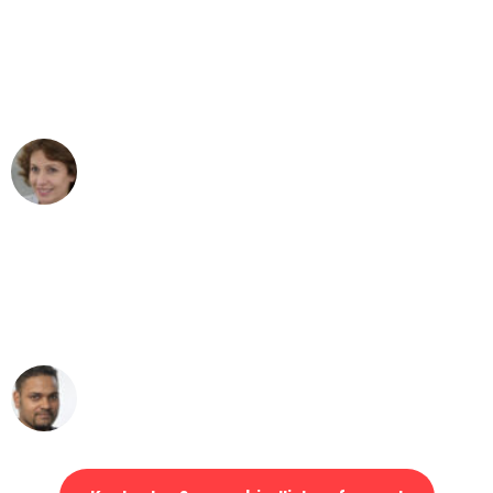
"Besser hätte ich mir den Umzug von
Bonn nach Wien nicht vorstellen
können - DANKE!"
Maria W
Umzug von Bonn nach Wien
"Mein Klavier kam in unter 24 Stunden
ohne einen Kratzer an - ein
erstklassiger Service!"
Ümit Y.
Klaviertransport in Bonn