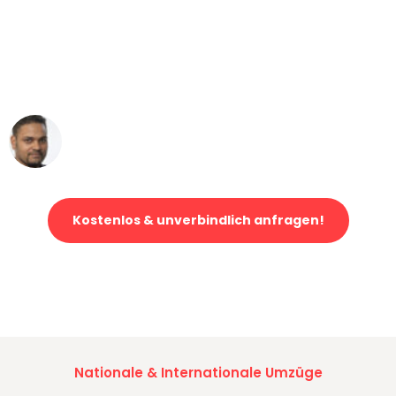
"Mein Klavier kam in unter 24 Stunden
ohne einen Kratzer an - ein
erstklassiger Service!"
Ümit Y.
Klaviertransport in Bonn
Kostenlos & unverbindlich anfragen!
Jetzt anfragen und der nächste glückliche Kunde werden. Alle
Umzugsanfragen sind zu
100% kostenlos & unverbindlich!
Nationale & Internationale Umzüge