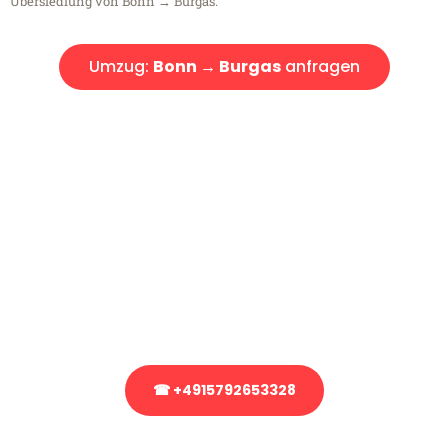
Übersiedlung von Bonn → Burgas.
Umzug:
Bonn → Burgas
anfragen
Kostenlose Beratung!
Sie haben Fragen?
Sie haben Fragen zu Ihrem Transport oder benötigen eine Beratung
bezüglich Ihres Umzug?
Rufen Sie uns gerne an, unser Team aus Experten freut sich, Ihnen
kostenlos weiterzuhelfen!
☎ +4915792653328
Stattdessen eine unverbindliche Anfrage senden