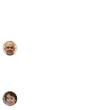
"Erste Klasse! Ein großes Dankeschön
an das gesamte Team von Baum
Umzugsservice für ihren
außergewöhnlichen Service!"
Frederik F.
Umzug in Bonn
"Besser hätte ich mir den Umzug von
Bonn nach Wien nicht vorstellen
können - DANKE!"
Maria W
Umzug von Bonn nach Wien