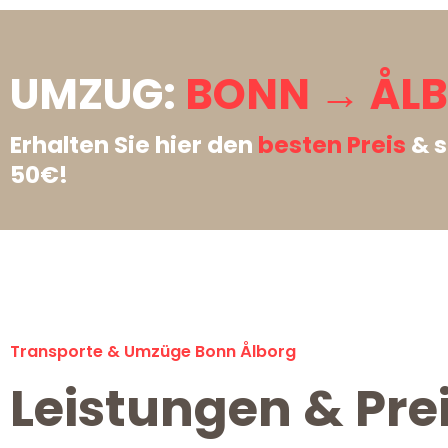
UMZUG:
BONN → ÅLB
Erhalten Sie hier den
besten Preis
& s
50€!
Transporte & Umzüge Bonn Ålborg
Leistungen & Pre