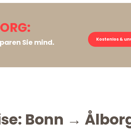
ORG:
Kostenlos & un
paren Sie mind.
ise: Bonn → Ålbor