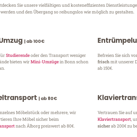
decken Sie unsere vielfältigen und kosteneffizienten Dienstleistun
zu werden und den Übergang so reibungslos wie möglich zu gestalten.
 Umzug
Entrümpel
| ab 100€
für
Studierende
oder den Transport weniger
Befreien Sie sich 
ände bieten wir
Mini-Umzüge
in Bonn schon
frisch
mit unserer 
an.
ab 150€.
ltransport
Klaviertra
| ab 80€
inzelnes Möbelstück oder mehrere, wir
Vertrauen Sie auf u
tieren Ihre Möbel sicher beim
Klaviertransport
, 
ansport
nach Ålborg preiswert ab 80€.
sicher
ab 200€ zu be