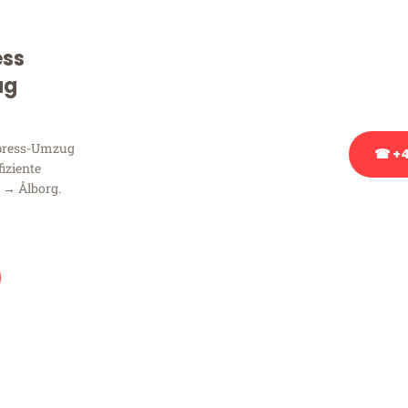
Sie haben Fragen zu Ihrem
Beratung bezüglich Ihres
ess
Rufen Sie uns gerne an, un
ug
Ihnen kostenlos weiterzuh
xpress-Umzug
☎ +4
fiziente
 → Ålborg.
Stattdessen eine u