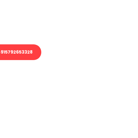
 Transport oder benötigen eine
 Umzug?
ser Team aus Experten freut sich,
elfen!
915792653328
nverbindliche Anfrage senden