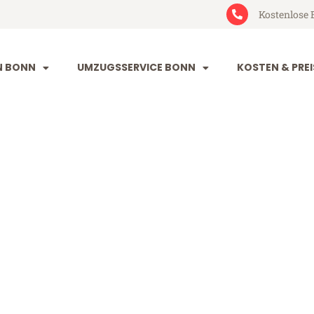
Kostenlose 
N BONN
UMZUGSSERVICE BONN
KOSTEN & PREI
lborg
 (ab 199€)