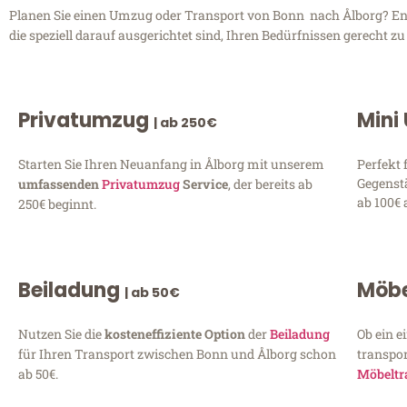
Planen Sie einen Umzug oder Transport von Bonn nach Ålborg? Ent
die speziell darauf ausgerichtet sind, Ihren Bedürfnissen gerecht 
Privatumzug
Mini
| ab 250€
Starten Sie Ihren Neuanfang in Ålborg mit unserem
Perfekt 
Gegenst
umfassenden
Privatumzug
Service
, der bereits ab
ab 100€ 
250€ beginnt.
Beiladung
Möbe
| ab 50€
Nutzen Sie die
kosteneffiziente Option
der
Beiladung
Ob ein e
für Ihren Transport zwischen Bonn und Ålborg schon
transpor
ab 50€.
Möbeltr