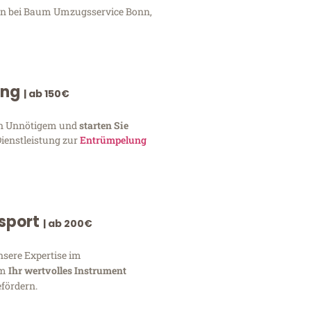
gen bei Baum Umzugsservice Bonn,
ung
| ab 150€
von Unnötigem und
starten Sie
Dienstleistung zur
Entrümpelung
nsport
| ab 200€
nsere Expertise im
um
Ihr wertvolles Instrument
fördern.