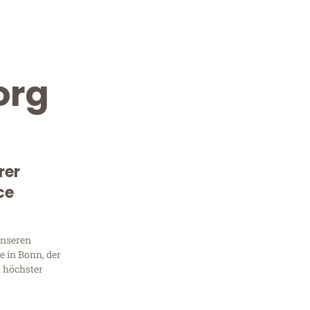
org
rer
ce
Kostenlose Beratung!
Sie 
unseren
 in Bonn, der
Frag
t höchster