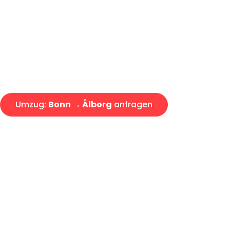
Express-Abwicklung in unter 2
Über 15 Jahre Erfahrung mit 
Angebot erhalten in unter 30 
Umzug:
Bonn → Ålborg
anfragen
Alle Umzugsanfragen sind zu 100% kostenlos & unverbind