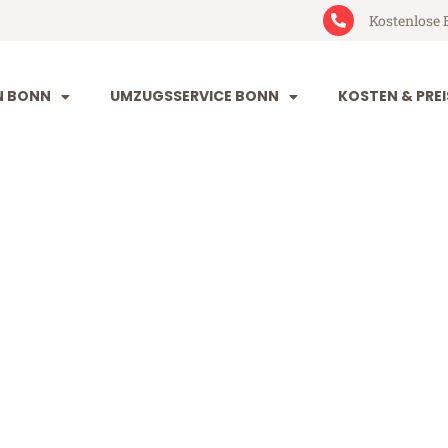
Kostenlose 
N BONN
UMZUGSSERVICE BONN
KOSTEN & PREI
Augsburg
rg (ab 199€)