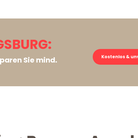
GSBURG:
Kostenlos & un
paren Sie mind.