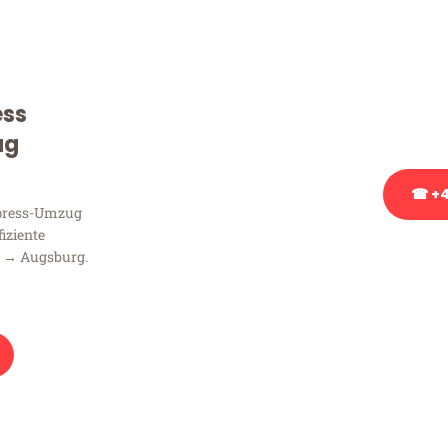
Sie haben Fragen zu Ihrem
Beratung bezüglich Ihres
Rufen Sie uns gerne an, un
ess
Ihnen kostenlos weiterzuh
ug
☎ +4
xpress-Umzug
fiziente
Stattdessen eine u
n → Augsburg.