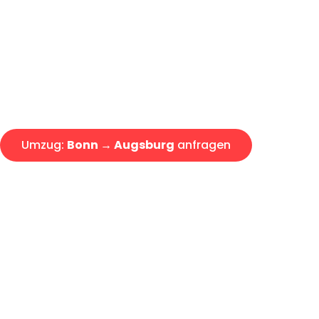
Express-Abwicklung in unter 2
Über 15 Jahre Erfahrung mit 
Angebot erhalten in unter 30 
Umzug:
Bonn → Augsburg
anfragen
Alle Umzugsanfragen sind zu 100% kostenlos & unverbind