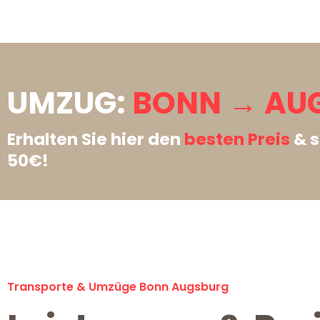
UMZUG:
BONN → AU
Erhalten Sie hier den
besten Preis
& s
50€!
Transporte & Umzüge Bonn Augsburg