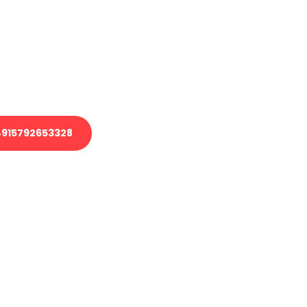
 Transport oder benötigen eine
 Umzug?
ser Team aus Experten freut sich,
elfen!
915792653328
nverbindliche Anfrage senden