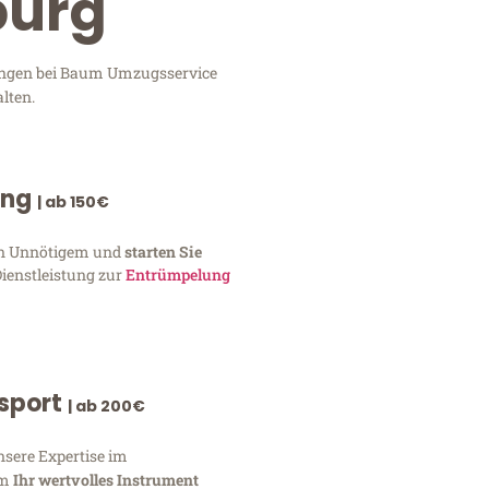
burg
tungen bei Baum Umzugsservice
lten.
ung
| ab 150€
von Unnötigem und
starten Sie
Dienstleistung zur
Entrümpelung
nsport
| ab 200€
nsere Expertise im
um
Ihr wertvolles Instrument