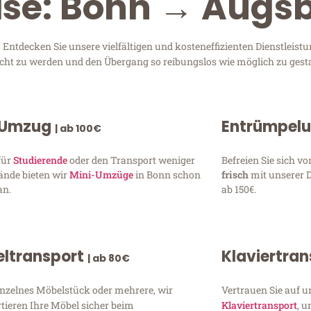
ise: Bonn → Augs
ntdecken Sie unsere vielfältigen und kosteneffizienten Dienstleis
recht zu werden und den Übergang so reibungslos wie möglich zu gesta
 Umzug
Entrümpel
| ab 100€
für
Studierende
oder den Transport weniger
Befreien Sie sich 
ände bieten wir
Mini-Umzüge
in Bonn schon
frisch
mit unserer 
an.
ab 150€.
ltransport
Klaviertra
| ab 80€
inzelnes Möbelstück oder mehrere, wir
Vertrauen Sie auf u
tieren Ihre Möbel sicher beim
Klaviertransport
, 