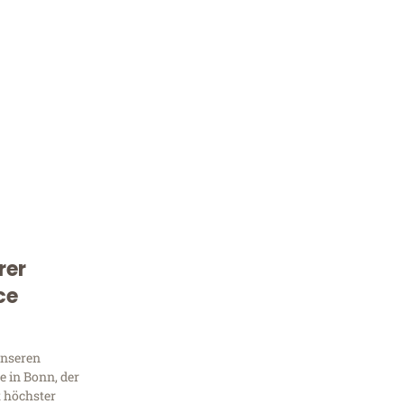
rer
Kostenlose Beratung!
ce
Sie 
Frag
unseren
 in Bonn, der
t höchster