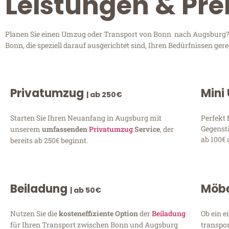
Leistungen & Pre
Planen Sie einen Umzug oder Transport von Bonn nach Augsburg? E
Bonn, die speziell darauf ausgerichtet sind, Ihren Bedürfnissen ge
Privatumzug
Mini
| ab 250€
Starten Sie Ihren Neuanfang in Augsburg mit
Perfekt 
Gegenst
unserem
umfassenden
Privatumzug
Service
, der
ab 100€ 
bereits ab 250€ beginnt.
Beiladung
Möbe
| ab 50€
Nutzen Sie die
kosteneffiziente Option
der
Beiladung
Ob ein e
für Ihren Transport zwischen Bonn und Augsburg
transpor