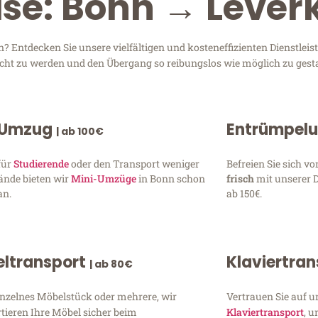
ise: Bonn → Leve
 Entdecken Sie unsere vielfältigen und kosteneffizienten Dienstle
recht zu werden und den Übergang so reibungslos wie möglich zu gesta
 Umzug
Entrümpel
| ab 100€
für
Studierende
oder den Transport weniger
Befreien Sie sich 
ände bieten wir
Mini-Umzüge
in Bonn schon
frisch
mit unserer 
an.
ab 150€.
ltransport
Klaviertra
| ab 80€
inzelnes Möbelstück oder mehrere, wir
Vertrauen Sie auf u
tieren Ihre Möbel sicher beim
Klaviertransport
, 