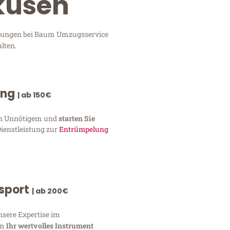
rkusen
istungen bei Baum Umzugsservice
lten.
ung
| ab 150€
von Unnötigem und
starten Sie
Dienstleistung zur
Entrümpelung
nsport
| ab 200€
nsere Expertise im
um
Ihr wertvolles Instrument