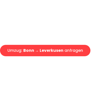
Express-Abwicklung in unter 2
Über 15 Jahre Erfahrung mit 
Angebot erhalten in unter 30 
Umzug:
Bonn → Leverkusen
anfragen
Alle Umzugsanfragen sind zu 100% kostenlos & unverbind