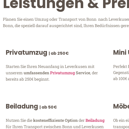
Leistungen & Pre
Planen Sie einen Umzug oder Transport von Bonn nach Leverkusen?
Bonn, die speziell darauf ausgerichtet sind, Ihren Bedürfnissen ge
Privatumzug
Mini
| ab 250€
Starten Sie Ihren Neuanfang in Leverkusen mit
Perfekt 
Gegenst
unserem
umfassenden
Privatumzug
Service
, der
ab 100€ 
bereits ab 250€ beginnt.
Beiladung
Möbe
| ab 50€
Nutzen Sie die
kosteneffiziente Option
der
Beiladung
Ob ein e
für Ihren Transport zwischen Bonn und Leverkusen
transpor