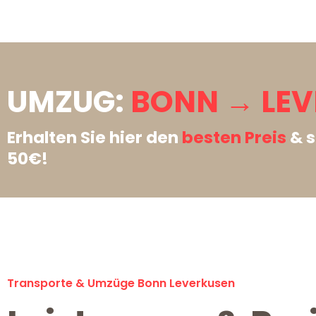
UMZUG:
BONN → LEV
Erhalten Sie hier den
besten Preis
& s
50€!
Transporte & Umzüge Bonn Leverkusen