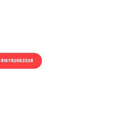
 Transport oder benötigen eine
 Umzug?
ser Team aus Experten freut sich,
elfen!
915792653328
nverbindliche Anfrage senden