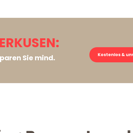
ERKUSEN:
Kostenlos & un
paren Sie mind.