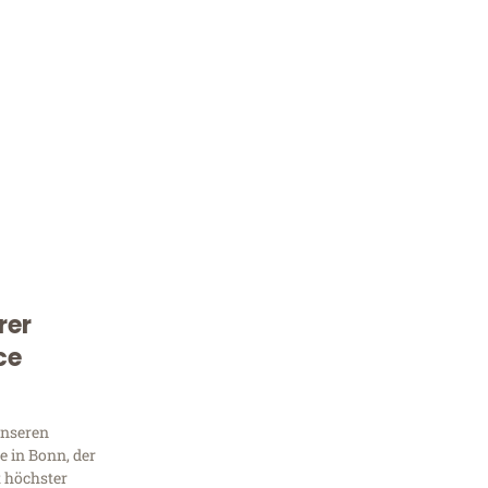
rer
Kostenlose Beratung!
ce
Sie 
Frag
unseren
 in Bonn, der
t höchster