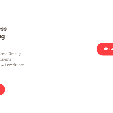
Sie haben Fragen zu Ihrem
Beratung bezüglich Ihres
Rufen Sie uns gerne an, un
ess
Ihnen kostenlos weiterzuh
ug
☎ +4
xpress-Umzug
fiziente
Stattdessen eine u
 → Leverkusen.