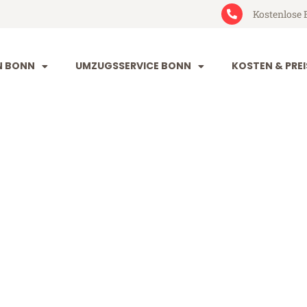
Kostenlose 
N BONN
UMZUGSSERVICE BONN
KOSTEN & PREI
everkusen
usen (ab 199€)