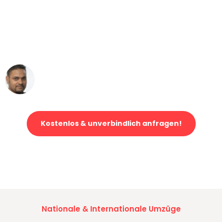
"Mein Klavier kam in unter 24 Stunden
ohne einen Kratzer an - ein
erstklassiger Service!"
Ümit Y.
Klaviertransport in Bonn
Kostenlos & unverbindlich anfragen!
Jetzt anfragen und der nächste glückliche Kunde werden. Alle
Umzugsanfragen sind zu
100% kostenlos & unverbindlich!
Nationale & Internationale Umzüge