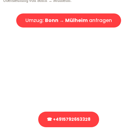
Übersiedlung von Bonn → Mülheim.
Umzug:
Bonn → Mülheim
anfragen
Kostenlose Beratung!
Sie haben Fragen?
Sie haben Fragen zu Ihrem Transport oder benötigen eine Beratung
bezüglich Ihres Umzug?
Rufen Sie uns gerne an, unser Team aus Experten freut sich, Ihnen
kostenlos weiterzuhelfen!
☎ +4915792653328
Stattdessen eine unverbindliche Anfrage senden