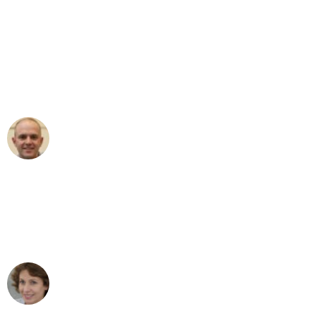
"Erste Klasse! Ein großes Dankeschön
an das gesamte Team von Baum
Umzugsservice für ihren
außergewöhnlichen Service!"
Frederik F.
Umzug in Bonn
"Besser hätte ich mir den Umzug von
Bonn nach Wien nicht vorstellen
können - DANKE!"
Maria W
Umzug von Bonn nach Wien