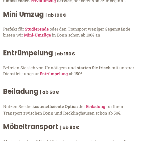
umfassenden
Privatumzug
Service
, der bereits ab 250€ beginnt.
Mini Umzug
| ab 100€
Perfekt für
Studierende
oder den Transport weniger Gegenstände
bieten wir
Mini-Umzüge
in Bonn schon ab 100€ an.
Entrümpelung
| ab 150€
Befreien Sie sich von Unnötigem und
starten Sie frisch
mit unserer
Dienstleistung zur
Entrümpelung
ab 150€.
Beiladung
| ab 50€
Nutzen Sie die
kosteneffiziente Option
der
Beiladung
für Ihren
Transport zwischen Bonn und Recklinghausen schon ab 50€.
Möbeltransport
| ab 80€