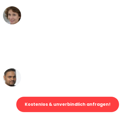
Maria W
Umzug von Bonn nach Wien
"Mein Klavier kam in unter 24 Stunden
ohne einen Kratzer an - ein
erstklassiger Service!"
Ümit Y.
Klaviertransport in Bonn
Kostenlos & unverbindlich anfragen!
Jetzt anfragen und der nächste glückliche Kunde werden. Alle
Umzugsanfragen sind zu
100% kostenlos & unverbindlich!