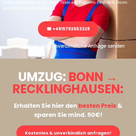
Rufen Sie uns gerne an, unser Team aus Experten freut sich, Ihnen
kostenlos weiterzuhelfen!
☎ +4915792653328
Stattdessen eine unverbindliche Anfrage senden
UMZUG:
BONN →
RECKLINGHAUSEN:
Erhalten Sie hier den
besten Preis
&
sparen Sie mind. 50€!
Kostenlos & unverbindlich anfragen!