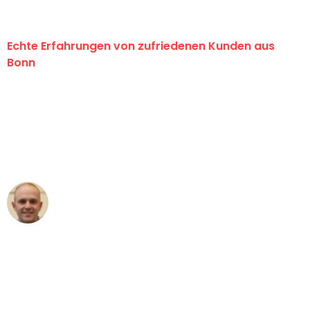
Echte Erfahrungen von zufriedenen Kunden aus
Bonn
"Erste Klasse! Ein großes Dankeschön
an das gesamte Team von Baum
Umzugsservice für ihren
außergewöhnlichen Service!"
Frederik F.
Umzug in Bonn
"Besser hätte ich mir den Umzug von
Bonn nach Wien nicht vorstellen
können - DANKE!"