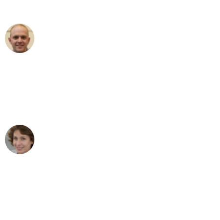
außergewöhnlichen Service!"
Frederik F.
Umzug in Bonn
"Besser hätte ich mir den Umzug von
Bonn nach Wien nicht vorstellen
können - DANKE!"
Maria W
Umzug von Bonn nach Wien
"Mein Klavier kam in unter 24 Stunden
ohne einen Kratzer an - ein
erstklassiger Service!"