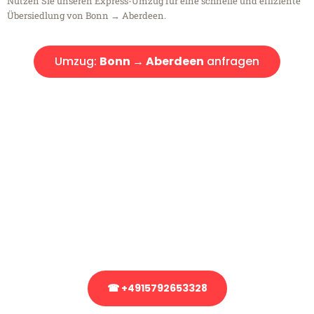
Nutzen Sie unseren Express-Umzug für eine schnelle und effiziente
Übersiedlung von Bonn → Aberdeen.
Umzug:
Bonn → Aberdeen
anfragen
Kostenlose Beratung!
Sie haben Fragen?
Sie haben Fragen zu Ihrem Transport oder benötigen eine Beratung
bezüglich Ihres Umzug?
Rufen Sie uns gerne an, unser Team aus Experten freut sich, Ihnen
kostenlos weiterzuhelfen!
☎ +4915792653328