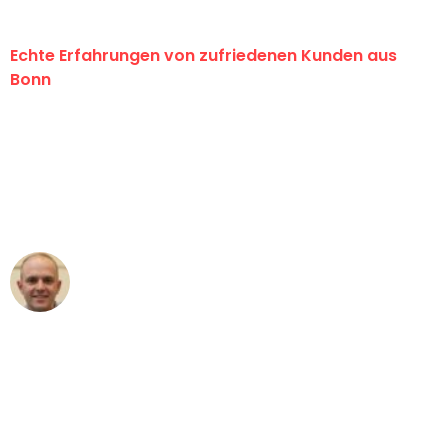
Echte Erfahrungen von zufriedenen Kunden aus
Bonn
"Erste Klasse! Ein großes Dankeschön
an das gesamte Team von Baum
Umzugsservice für ihren
außergewöhnlichen Service!"
Frederik F.
Umzug in Bonn
"Besser hätte ich mir den Umzug von
Bonn nach Wien nicht vorstellen
können - DANKE!"