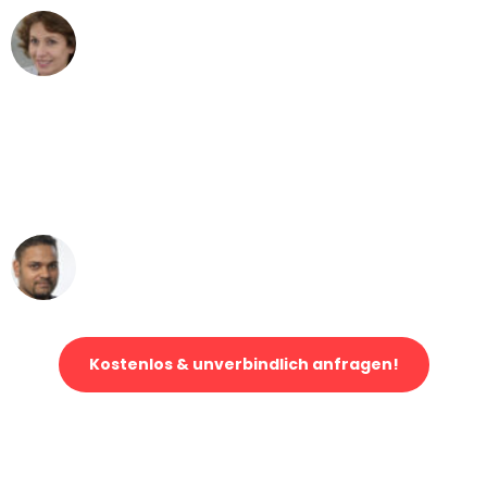
Maria W
Umzug von Bonn nach Wien
"Mein Klavier kam in unter 24 Stunden
ohne einen Kratzer an - ein
erstklassiger Service!"
Ümit Y.
Klaviertransport in Bonn
Kostenlos & unverbindlich anfragen!
Jetzt anfragen und der nächste glückliche Kunde werden. Alle
Umzugsanfragen sind zu
100% kostenlos & unverbindlich!