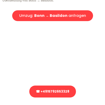
Übersiedlung von Bonn → Basildon.
Umzug:
Bonn → Basildon
anfragen
Kostenlose Beratung!
Sie haben Fragen?
Sie haben Fragen zu Ihrem Transport oder benötigen eine Beratung
bezüglich Ihres Umzug?
Rufen Sie uns gerne an, unser Team aus Experten freut sich, Ihnen
kostenlos weiterzuhelfen!
☎ +4915792653328
Stattdessen eine unverbindliche Anfrage senden