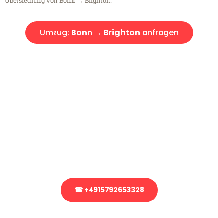
Übersiedlung von Bonn → Brighton.
Umzug:
Bonn → Brighton
anfragen
Kostenlose Beratung!
Sie haben Fragen?
Sie haben Fragen zu Ihrem Transport oder benötigen eine Beratung
bezüglich Ihres Umzug?
Rufen Sie uns gerne an, unser Team aus Experten freut sich, Ihnen
kostenlos weiterzuhelfen!
☎ +4915792653328
Stattdessen eine unverbindliche Anfrage senden