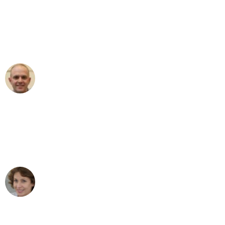
"Erste Klasse! Ein großes Dankeschön
an das gesamte Team von Baum
Umzugsservice für ihren
außergewöhnlichen Service!"
Frederik F.
Umzug in Bonn
"Besser hätte ich mir den Umzug von
Bonn nach Wien nicht vorstellen
können - DANKE!"
Maria W
Umzug von Bonn nach Wien
"Mein Klavier kam in unter 24 Stunden