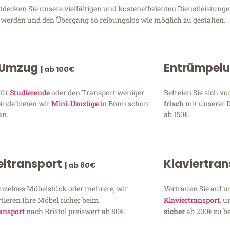
decken Sie unsere vielfältigen und kosteneffizienten Dienstleistun
zu werden und den Übergang so reibungslos wie möglich zu gestalten.
 Umzug
Entrümpel
| ab 100€
für
Studierende
oder den Transport weniger
Befreien Sie sich 
ände bieten wir
Mini-Umzüge
in Bonn schon
frisch
mit unserer 
an.
ab 150€.
ltransport
Klaviertra
| ab 80€
inzelnes Möbelstück oder mehrere, wir
Vertrauen Sie auf u
tieren Ihre Möbel sicher beim
Klaviertransport
, 
ansport
nach Bristol preiswert ab 80€.
sicher
ab 200€ zu be