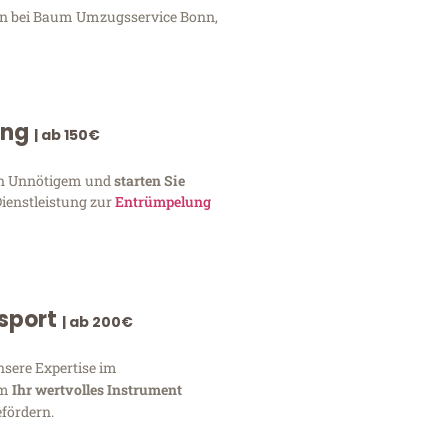
gen bei Baum Umzugsservice Bonn,
ung
| ab 150€
von Unnötigem und
starten Sie
Dienstleistung zur
Entrümpelung
nsport
| ab 200€
nsere Expertise im
um
Ihr wertvolles Instrument
fördern.