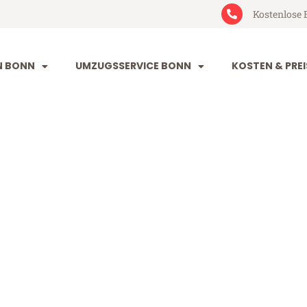
Kostenlose 
N BONN
UMZUGSSERVICE BONN
KOSTEN & PREI
istol
(ab 199€)