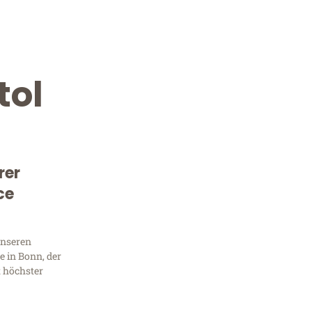
tol
rer
ce
Kostenlose Beratung!
Sie 
unseren
 in Bonn, der
Frag
t höchster