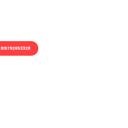
 Transport oder benötigen eine
 Umzug?
ser Team aus Experten freut sich,
elfen!
915792653328
nverbindliche Anfrage senden