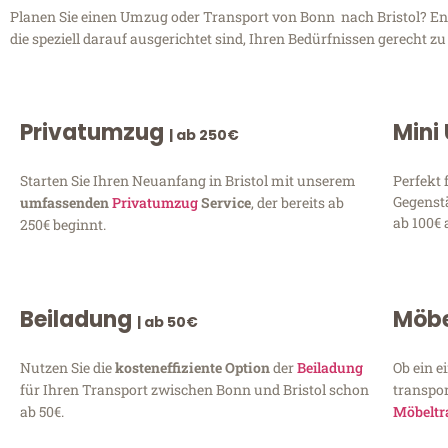
Planen Sie einen Umzug oder Transport von Bonn nach Bristol? Ent
die speziell darauf ausgerichtet sind, Ihren Bedürfnissen gerecht 
Privatumzug
Mini
| ab 250€
Starten Sie Ihren Neuanfang in Bristol mit unserem
Perfekt 
Gegenst
umfassenden
Privatumzug
Service
, der bereits ab
ab 100€ 
250€ beginnt.
Beiladung
Möbe
| ab 50€
Nutzen Sie die
kosteneffiziente Option
der
Beiladung
Ob ein e
für Ihren Transport zwischen Bonn und Bristol schon
transpor
ab 50€.
Möbeltr