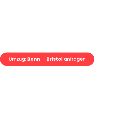
Express-Abwicklung in unter 2
Über 15 Jahre Erfahrung mit 
Angebot erhalten in unter 30 
Umzug:
Bonn → Bristol
anfragen
Alle Umzugsanfragen sind zu 100% kostenlos & unverbind