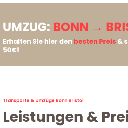
UMZUG:
BONN → BRI
Erhalten Sie hier den
besten Preis
& s
50€!
Transporte & Umzüge Bonn Bristol
Leistungen & Prei