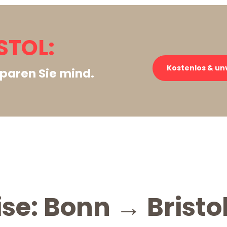
STOL:
Kostenlos & un
paren Sie mind.
se: Bonn → Bristo