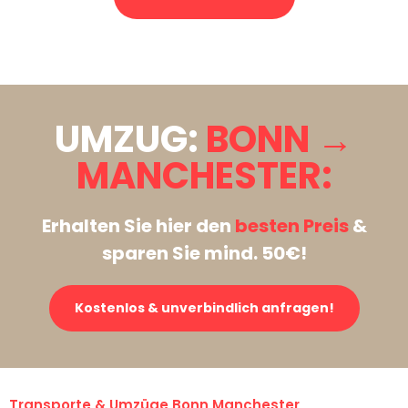
Stattdessen eine unverbindliche Anfrage senden
UMZUG:
BONN →
MANCHESTER:
Erhalten Sie hier den
besten Preis
&
sparen Sie mind. 50€!
Kostenlos & unverbindlich anfragen!
Transporte & Umzüge Bonn Manchester