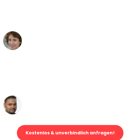
"Besser hätte ich mir den Umzug von
Bonn nach Wien nicht vorstellen
können - DANKE!"
Maria W
Umzug von Bonn nach Wien
"Mein Klavier kam in unter 24 Stunden
ohne einen Kratzer an - ein
erstklassiger Service!"
Ümit Y.
Klaviertransport in Bonn
Kostenlos & unverbindlich anfragen!