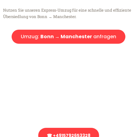
Nutzen Sie unseren Express-Umzug für eine schnelle und effiziente
Übersiedlung von Bonn → Manchester.
Umzug:
Bonn → Manchester
anfragen
Kostenlose Beratung!
Sie haben Fragen?
Sie haben Fragen zu Ihrem Transport oder benötigen eine Beratung
bezüglich Ihres Umzug?
Rufen Sie uns gerne an, unser Team aus Experten freut sich, Ihnen
kostenlos weiterzuhelfen!
☎ +4915792653328