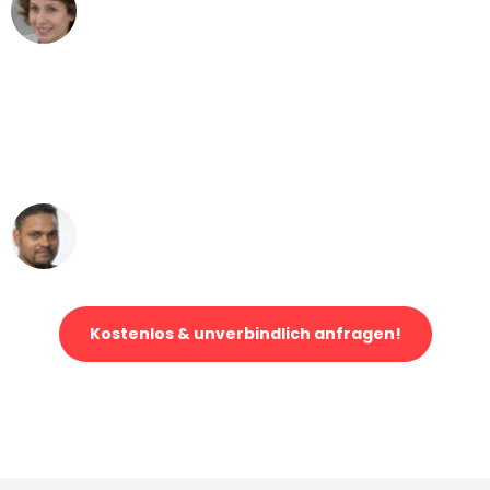
Maria W
Umzug von Bonn nach Wien
"Mein Klavier kam in unter 24 Stunden
ohne einen Kratzer an - ein
erstklassiger Service!"
Ümit Y.
Klaviertransport in Bonn
Kostenlos & unverbindlich anfragen!
Jetzt anfragen und der nächste glückliche Kunde werden. Alle
Umzugsanfragen sind zu
100% kostenlos & unverbindlich!