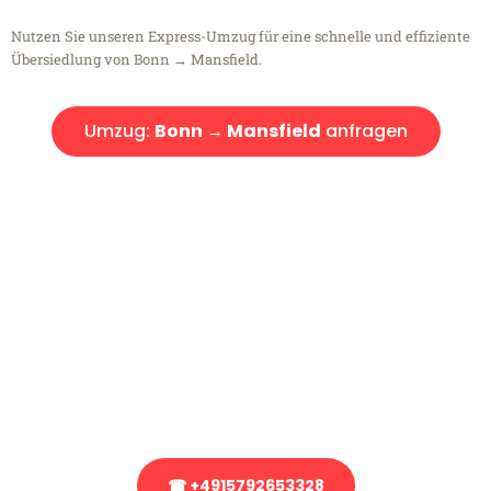
Nutzen Sie unseren Express-Umzug für eine schnelle und effiziente
Übersiedlung von Bonn → Mansfield.
Umzug:
Bonn → Mansfield
anfragen
Kostenlose Beratung!
Sie haben Fragen?
Sie haben Fragen zu Ihrem Transport oder benötigen eine Beratung
bezüglich Ihres Umzug?
Rufen Sie uns gerne an, unser Team aus Experten freut sich, Ihnen
kostenlos weiterzuhelfen!
☎ +4915792653328