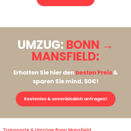
Stattdessen eine unverbindliche Anfrage senden
UMZUG:
BONN →
MANSFIELD:
Erhalten Sie hier den
besten Preis
&
sparen Sie mind. 50€!
Kostenlos & unverbindlich anfragen!
Transporte & Umzüge Bonn Mansfield