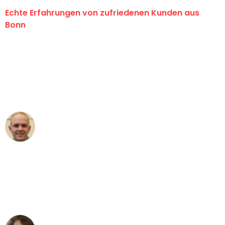
Echte Erfahrungen von zufriedenen Kunden aus
Bonn
"Erste Klasse! Ein großes Dankeschön
an das gesamte Team von Baum
Umzugsservice für ihren
außergewöhnlichen Service!"
Frederik F.
Umzug in Bonn
"Besser hätte ich mir den Umzug von
Bonn nach Wien nicht vorstellen
können - DANKE!"