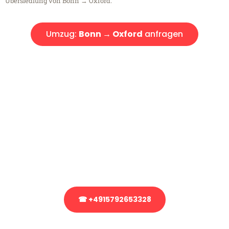
Übersiedlung von Bonn → Oxford.
Umzug:
Bonn → Oxford
anfragen
Kostenlose Beratung!
Sie haben Fragen?
Sie haben Fragen zu Ihrem Transport oder benötigen eine Beratung
bezüglich Ihres Umzug?
Rufen Sie uns gerne an, unser Team aus Experten freut sich, Ihnen
kostenlos weiterzuhelfen!
☎ +4915792653328
Stattdessen eine unverbindliche Anfrage senden