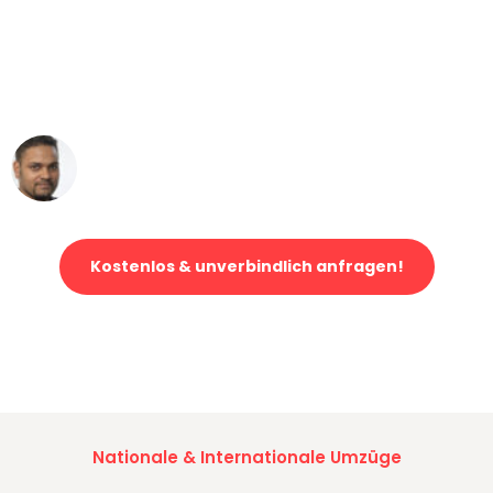
"Mein Klavier kam in unter 24 Stunden
ohne einen Kratzer an - ein
erstklassiger Service!"
Ümit Y.
Klaviertransport in Bonn
Kostenlos & unverbindlich anfragen!
Jetzt anfragen und der nächste glückliche Kunde werden. Alle
Umzugsanfragen sind zu
100% kostenlos & unverbindlich!
Nationale & Internationale Umzüge