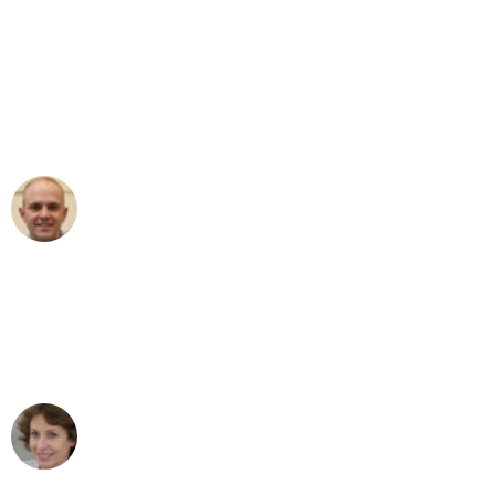
"Erste Klasse! Ein großes Dankeschön
an das gesamte Team von Baum
Umzugsservice für ihren
außergewöhnlichen Service!"
Frederik F.
Umzug in Bonn
"Besser hätte ich mir den Umzug von
Bonn nach Wien nicht vorstellen
können - DANKE!"
Maria W
Umzug von Bonn nach Wien