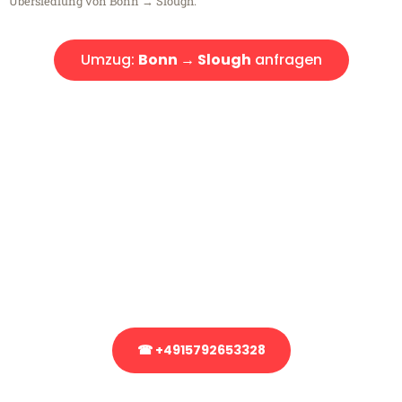
Übersiedlung von Bonn → Slough.
Umzug:
Bonn → Slough
anfragen
Kostenlose Beratung!
Sie haben Fragen?
Sie haben Fragen zu Ihrem Transport oder benötigen eine Beratung
bezüglich Ihres Umzug?
Rufen Sie uns gerne an, unser Team aus Experten freut sich, Ihnen
kostenlos weiterzuhelfen!
☎ +4915792653328
Stattdessen eine unverbindliche Anfrage senden