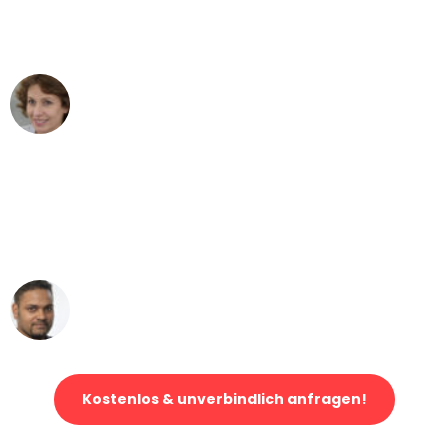
Bonn nach Wien nicht vorstellen
können - DANKE!"
Maria W
Umzug von Bonn nach Wien
"Mein Klavier kam in unter 24 Stunden
ohne einen Kratzer an - ein
erstklassiger Service!"
Ümit Y.
Klaviertransport in Bonn
Kostenlos & unverbindlich anfragen!