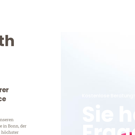
th
rer
Kostenlose Beratung!
ce
Sie 
unseren
Frag
 in Bonn, der
t höchster