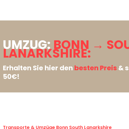
UMZUG:
BONN → SO
LANARKSHIRE:
Erhalten Sie hier den
besten Preis
& s
50€!
Transporte & Umzüge Bonn South Lanarkshire