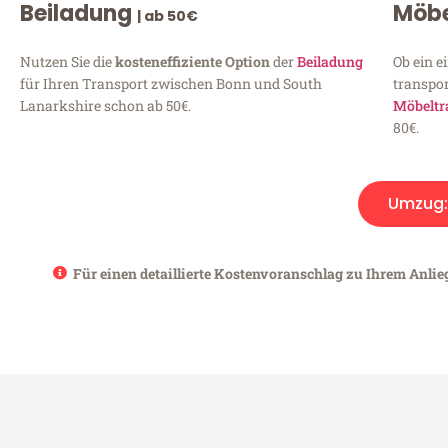
Beiladung
Möbe
| ab 50€
Nutzen Sie die
kosteneffiziente Option
der
Beiladung
Ob ein e
für Ihren Transport zwischen Bonn und South
transpor
Lanarkshire schon ab 50€.
Möbeltr
80€.
Umzug
Für einen detaillierte Kostenvoranschlag zu Ihrem Anlie