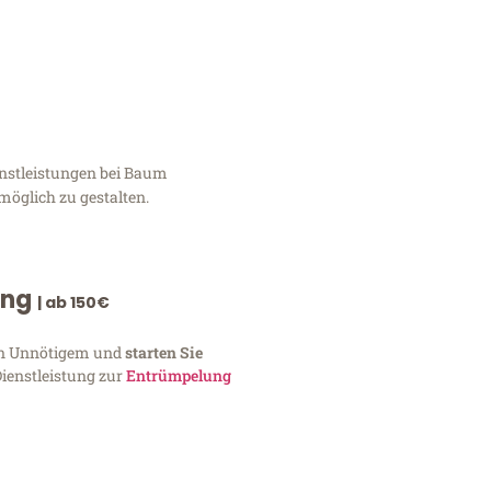
enstleistungen bei Baum
möglich zu gestalten.
ung
| ab 150€
von Unnötigem und
starten Sie
Dienstleistung zur
Entrümpelung