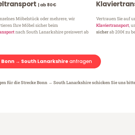
ltransport
Klaviertra
| ab 80€
inzelnes Möbelstück oder mehrere, wir
Vertrauen Sie auf u
tieren Ihre Möbel sicher beim
Klaviertransport
, 
ansport
nach South Lanarkshire preiswert ab
sicher
ab 200€ zu be
:
Bonn → South Lanarkshire
anfragen
gen für die Strecke Bonn → South Lanarkshire schicken Sie uns bitt