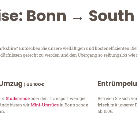
ise: Bonn → South
shire? Entdecken Sie unsere vielfältigen und kosteneffizienten Di
Bedürfnissen gerecht zu werden und den Übergang so reibungslos wie 
 Umzug
Entrümpel
| ab 100€
für
Studierende
oder den Transport weniger
Befreien Sie sich 
ände bieten wir
Mini-Umzüge
in Bonn schon
frisch
mit unserer 
an.
ab 150€.