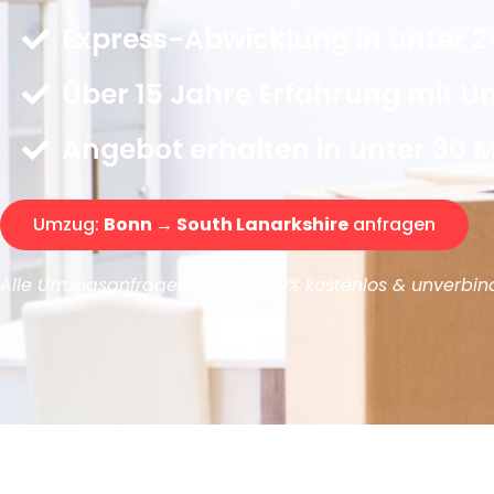
Express-Abwicklung in unter 2
Über 15 Jahre Erfahrung mit 
Angebot erhalten in unter 30 
Umzug:
Bonn → South Lanarkshire
anfragen
Alle Umzugsanfragen sind zu 100% kostenlos & unverbind