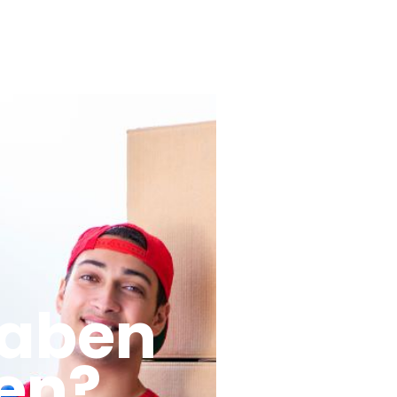
haben
en?