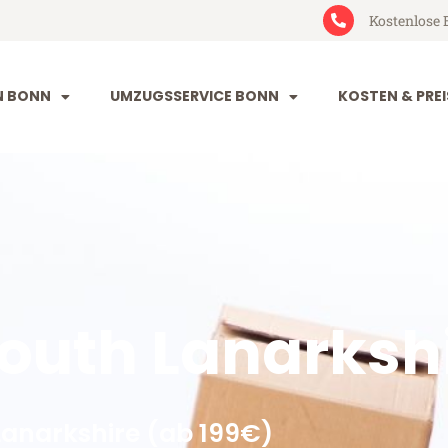
Kostenlose 
N BONN
UMZUGSSERVICE BONN
KOSTEN & PREI
outh Lanarksh
anarkshire (ab 199€)