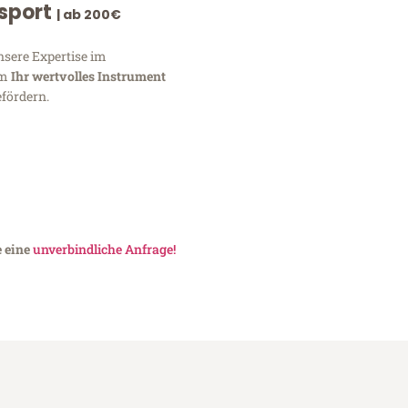
nsport
| ab 200€
nsere Expertise im
um
Ihr wertvolles Instrument
fördern.
e eine
unverbindliche Anfrage!