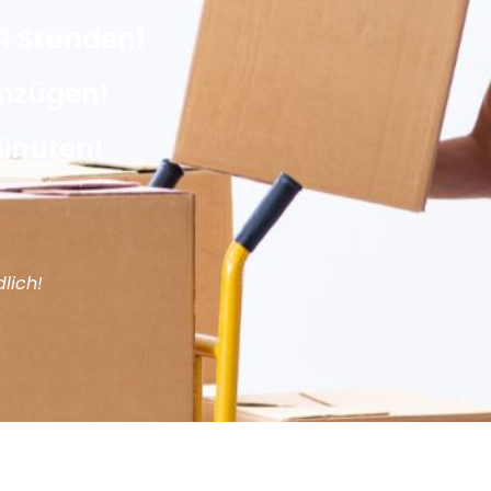
4 Stunden!
Umzügen!
Minuten!
lich!