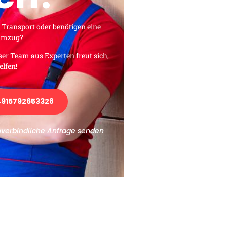
 Transport oder benötigen eine
 Umzug?
ser Team aus Experten freut sich,
elfen!
915792653328
nverbindliche Anfrage senden