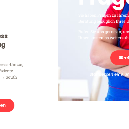
Sie haben Fragen zu Ihrem
Beratung bezüglich Ihres
Rufen Sie uns gerne an, un
ess
Ihnen kostenlos weiterzuh
ug
☎ +4
xpress-Umzug
fiziente
Stattdessen eine u
n → South
en