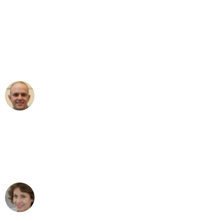
"Erste Klasse! Ein großes Dankeschön
an das gesamte Team von Baum
Umzugsservice für ihren
außergewöhnlichen Service!"
Frederik F.
Umzug in Bonn
"Besser hätte ich mir den Umzug von
Bonn nach Wien nicht vorstellen
können - DANKE!"
Maria W
Umzug von Bonn nach Wien