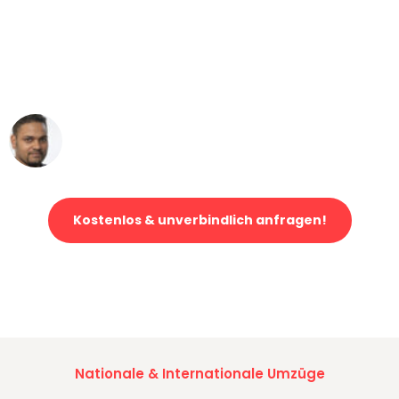
"Mein Klavier kam in unter 24 Stunden
ohne einen Kratzer an - ein
erstklassiger Service!"
Ümit Y.
Klaviertransport in Bonn
Kostenlos & unverbindlich anfragen!
Jetzt anfragen und der nächste glückliche Kunde werden. Alle
Umzugsanfragen sind zu
100% kostenlos & unverbindlich!
Nationale & Internationale Umzüge