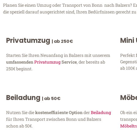
Planen Sie einen Umzug oder Transport von Bonn nach Balzers? En
die speziell darauf ausgerichtet sind, Ihren Bedürfnissen gerecht 
Privatumzug
Mini
| ab 250€
Starten Sie Ihren Neuanfang in Balzers mit unserem
Perfekt 
Gegenst
umfassenden
Privatumzug
Service
, der bereits ab
ab 100€ 
250€ beginnt.
Beiladung
Möbe
| ab 50€
Nutzen Sie die
kosteneffiziente Option
der
Beiladung
Ob ein e
für Ihren Transport zwischen Bonn und Balzers
transpor
schon ab 50€.
Möbeltr