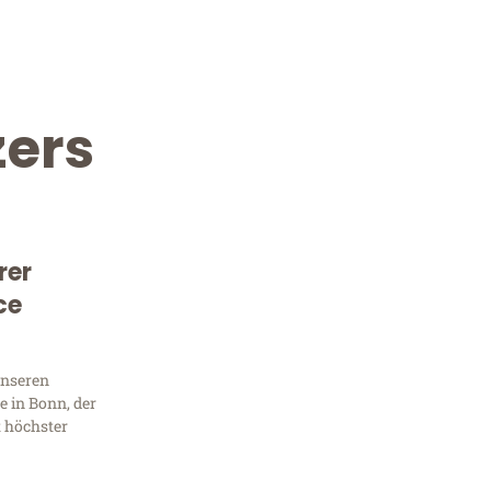
ers
rer
ce
Kostenlose Beratung!
Sie 
unseren
 in Bonn, der
Frag
t höchster