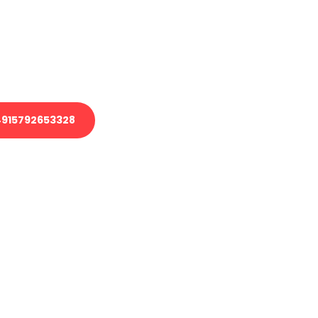
 Transport oder benötigen eine
 Umzug?
ser Team aus Experten freut sich,
elfen!
915792653328
nverbindliche Anfrage senden