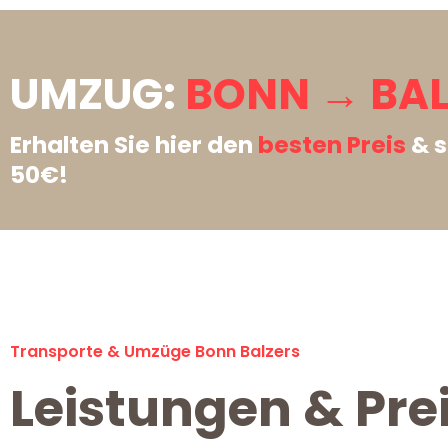
UMZUG:
BONN → BAL
Erhalten Sie hier den
besten Preis
& s
50€!
Transporte & Umzüge Bonn Balzers
Leistungen & Pre