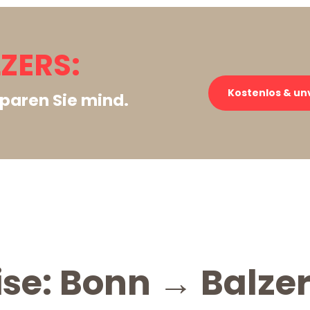
ZERS:
Kostenlos & un
paren Sie mind.
ise: Bonn → Balze