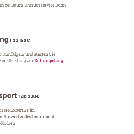
ngen bei Baum Umzugsservice Bonn,
ung
| ab 150€
von Unnötigem und
starten Sie
Dienstleistung zur
Entrümpelung
nsport
| ab 200€
nsere Expertise im
um
Ihr wertvolles Instrument
fördern.