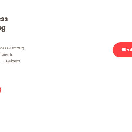
Sie haben Fragen zu Ihrem
Beratung bezüglich Ihres
ess
Rufen Sie uns gerne an, un
ug
Ihnen kostenlos weiterzuh
xpress-Umzug
☎ +4
fiziente
 → Balzers.
Stattdessen eine u