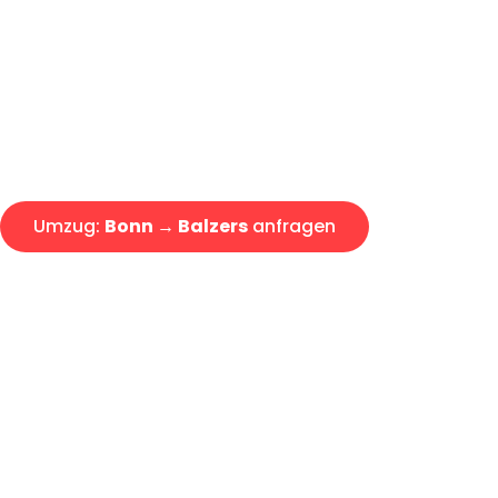
Express-Abwicklung in unter 2
Über 15 Jahre Erfahrung mit 
Angebot erhalten in unter 30 
Umzug:
Bonn → Balzers
anfragen
Alle Umzugsanfragen sind zu 100% kostenlos & unverbind