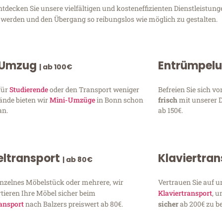
tdecken Sie unsere vielfältigen und kosteneffizienten Dienstleistu
zu werden und den Übergang so reibungslos wie möglich zu gestalten.
 Umzug
Entrümpel
| ab 100€
für
Studierende
oder den Transport weniger
Befreien Sie sich 
ände bieten wir
Mini-Umzüge
in Bonn schon
frisch
mit unserer 
an.
ab 150€.
ltransport
Klaviertra
| ab 80€
inzelnes Möbelstück oder mehrere, wir
Vertrauen Sie auf u
tieren Ihre Möbel sicher beim
Klaviertransport
, 
ansport
nach Balzers preiswert ab 80€.
sicher
ab 200€ zu be