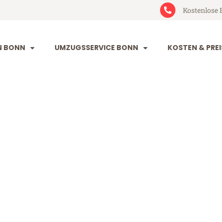
Kostenlose 
N BONN
UMZUGSSERVICE BONN
KOSTEN & PREI
alzers
 (ab 199€)