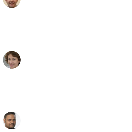
Umzug in Bonn
"Besser hätte ich mir den Umzug von
Bonn nach Wien nicht vorstellen
können - DANKE!"
Maria W
Umzug von Bonn nach Wien
"Mein Klavier kam in unter 24 Stunden
ohne einen Kratzer an - ein
erstklassiger Service!"
Ümit Y.
Klaviertransport in Bonn