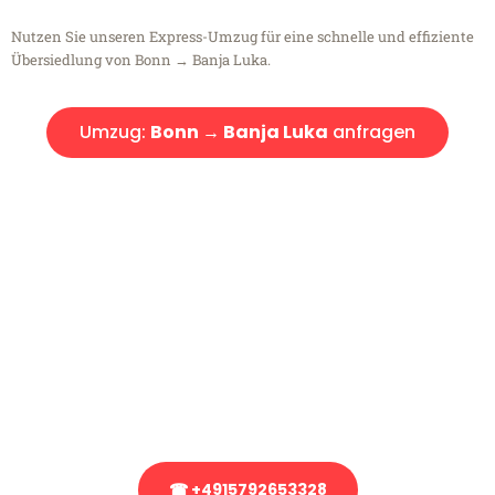
Nutzen Sie unseren Express-Umzug für eine schnelle und effiziente
Übersiedlung von Bonn → Banja Luka.
Umzug:
Bonn → Banja Luka
anfragen
Kostenlose Beratung!
Sie haben Fragen?
Sie haben Fragen zu Ihrem Transport oder benötigen eine Beratung
bezüglich Ihres Umzug?
Rufen Sie uns gerne an, unser Team aus Experten freut sich, Ihnen
kostenlos weiterzuhelfen!
☎ +4915792653328