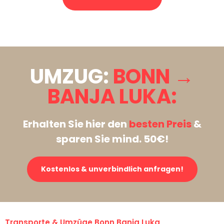
Stattdessen eine unverbindliche Anfrage senden
UMZUG:
BONN →
BANJA LUKA:
Erhalten Sie hier den
besten Preis
&
sparen Sie mind. 50€!
Kostenlos & unverbindlich anfragen!
Transporte & Umzüge Bonn Banja Luka