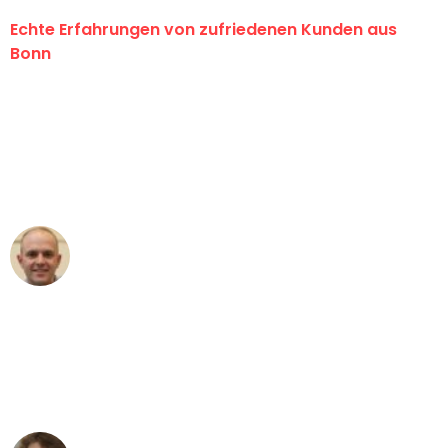
Echte Erfahrungen von zufriedenen Kunden aus
Bonn
"Erste Klasse! Ein großes Dankeschön
an das gesamte Team von Baum
Umzugsservice für ihren
außergewöhnlichen Service!"
Frederik F.
Umzug in Bonn
"Besser hätte ich mir den Umzug von
Bonn nach Wien nicht vorstellen
können - DANKE!"