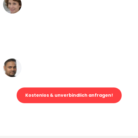
Maria W
Umzug von Bonn nach Wien
"Mein Klavier kam in unter 24 Stunden
ohne einen Kratzer an - ein
erstklassiger Service!"
Ümit Y.
Klaviertransport in Bonn
Kostenlos & unverbindlich anfragen!
Jetzt anfragen und der nächste glückliche Kunde werden. Alle
Umzugsanfragen sind zu
100% kostenlos & unverbindlich!