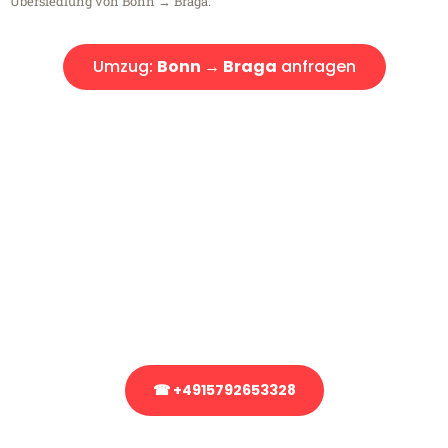
Übersiedlung von Bonn → Braga.
Umzug:
Bonn → Braga
anfragen
Kostenlose Beratung!
Sie haben Fragen?
Sie haben Fragen zu Ihrem Transport oder benötigen eine Beratung
bezüglich Ihres Umzug?
Rufen Sie uns gerne an, unser Team aus Experten freut sich, Ihnen
kostenlos weiterzuhelfen!
☎ +4915792653328
Stattdessen eine unverbindliche Anfrage senden