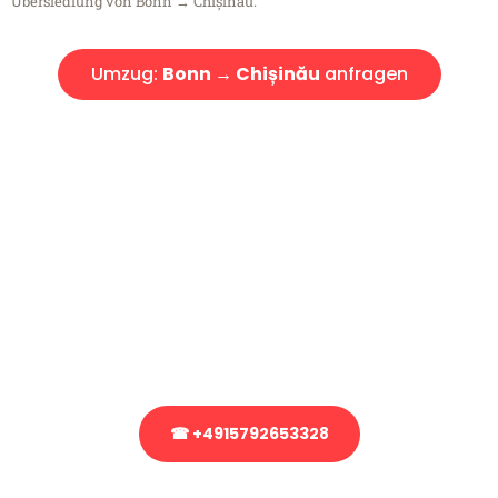
Übersiedlung von Bonn → Chișinău.
Umzug:
Bonn → Chișinău
anfragen
Kostenlose Beratung!
Sie haben Fragen?
Sie haben Fragen zu Ihrem Transport oder benötigen eine Beratung
bezüglich Ihres Umzug?
Rufen Sie uns gerne an, unser Team aus Experten freut sich, Ihnen
kostenlos weiterzuhelfen!
☎ +4915792653328
Stattdessen eine unverbindliche Anfrage senden