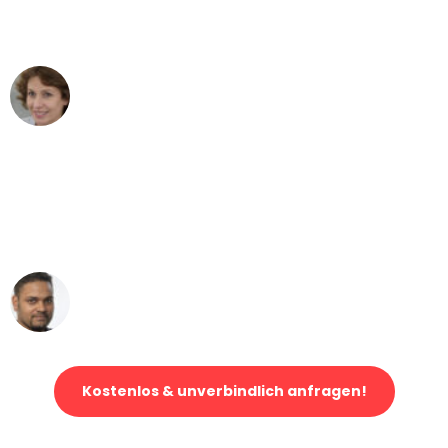
Bonn nach Wien nicht vorstellen
können - DANKE!"
Maria W
Umzug von Bonn nach Wien
"Mein Klavier kam in unter 24 Stunden
ohne einen Kratzer an - ein
erstklassiger Service!"
Ümit Y.
Klaviertransport in Bonn
Kostenlos & unverbindlich anfragen!
Jetzt anfragen und der nächste glückliche Kunde werden. Alle