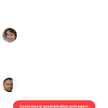
"Besser hätte ich mir den Umzug von
Bonn nach Wien nicht vorstellen
können - DANKE!"
Maria W
Umzug von Bonn nach Wien
"Mein Klavier kam in unter 24 Stunden
ohne einen Kratzer an - ein
erstklassiger Service!"
Ümit Y.
Klaviertransport in Bonn
Kostenlos & unverbindlich anfragen!