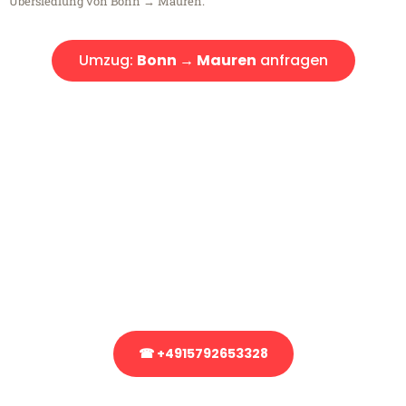
Übersiedlung von Bonn → Mauren.
Umzug:
Bonn → Mauren
anfragen
Kostenlose Beratung!
Sie haben Fragen?
Sie haben Fragen zu Ihrem Transport oder benötigen eine Beratung
bezüglich Ihres Umzug?
Rufen Sie uns gerne an, unser Team aus Experten freut sich, Ihnen
kostenlos weiterzuhelfen!
☎ +4915792653328
Stattdessen eine unverbindliche Anfrage senden