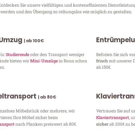
tdecken Sie unsere vielfältigen und kosteneffizienten Dienstleist
zu werden und den Übergang so reibungslos wie möglich zu gestalten.
 Umzug
Entrümpel
| ab 100€
für
Studierende
oder den Transport weniger
Befreien Sie sich 
ände bieten wir
Mini-Umzüge
in Bonn schon
frisch
mit unserer 
an.
ab 150€.
ltransport
Klaviertra
| ab 80€
inzelnes Möbelstück oder mehrere, wir
Vertrauen Sie auf u
tieren Ihre Möbel sicher beim
Klaviertransport
, 
ansport
nach Planken preiswert ab 80€.
sicher
ab 200€ zu be