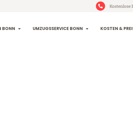
Kostenlose 
N BONN
UMZUGSSERVICE BONN
KOSTEN & PREI
lanken
n (ab 199€)