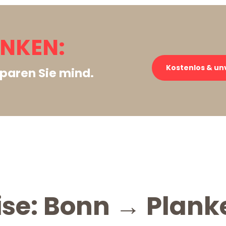
NKEN:
Kostenlos & un
paren Sie mind.
ise: Bonn → Plank