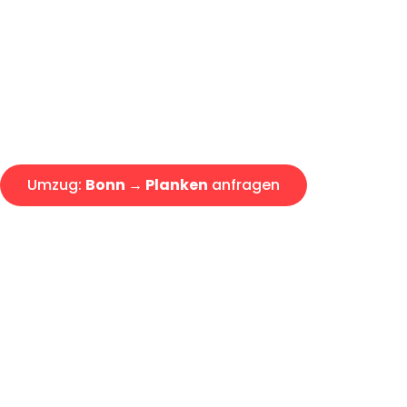
Express-Abwicklung in unter 2
Über 15 Jahre Erfahrung mit 
Angebot erhalten in unter 30 
Umzug:
Bonn → Planken
anfragen
Alle Umzugsanfragen sind zu 100% kostenlos & unverbind