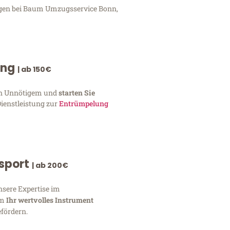
ungen bei Baum Umzugsservice Bonn,
ung
| ab 150€
von Unnötigem und
starten Sie
Dienstleistung zur
Entrümpelung
nsport
| ab 200€
nsere Expertise im
um
Ihr wertvolles Instrument
fördern.