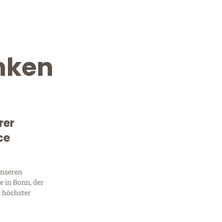
nken
rer
ce
Kostenlose Beratung!
Sie 
unseren
 in Bonn, der
Frag
t höchster