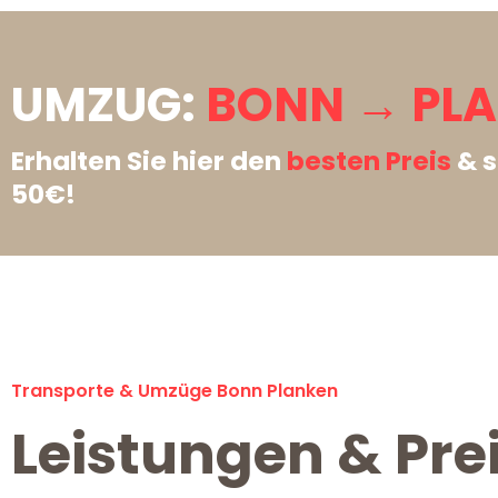
UMZUG:
BONN → PLA
Erhalten Sie hier den
besten Preis
& s
50€!
Transporte & Umzüge Bonn Planken
Leistungen & Pre