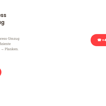
Sie haben Fragen zu Ihrem
Beratung bezüglich Ihres
ess
Rufen Sie uns gerne an, un
ug
Ihnen kostenlos weiterzuh
xpress-Umzug
☎ +4
fiziente
 → Planken.
Stattdessen eine u