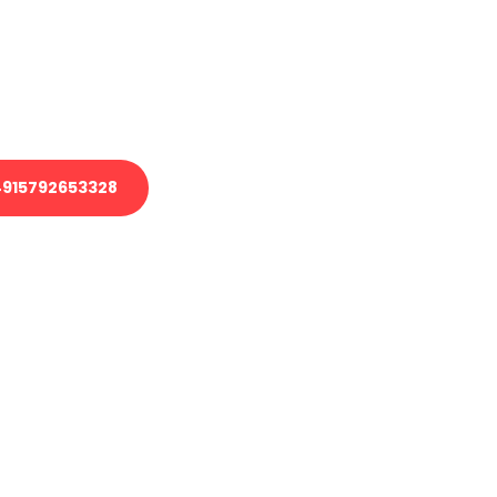
 Transport oder benötigen eine
 Umzug?
ser Team aus Experten freut sich,
elfen!
915792653328
nverbindliche Anfrage senden