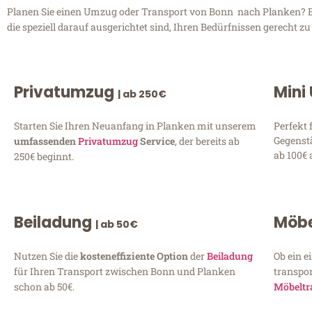
Planen Sie einen Umzug oder Transport von Bonn nach Planken? En
die speziell darauf ausgerichtet sind, Ihren Bedürfnissen gerecht 
Privatumzug
Mini
| ab 250€
Starten Sie Ihren Neuanfang in Planken mit unserem
Perfekt 
Gegenst
umfassenden
Privatumzug
Service
, der bereits ab
ab 100€ 
250€ beginnt.
Beiladung
Möbe
| ab 50€
Nutzen Sie die
kosteneffiziente Option
der
Beiladung
Ob ein e
für Ihren Transport zwischen Bonn und Planken
transpor
schon ab 50€.
Möbeltr