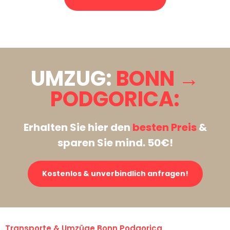
Stattdessen eine unverbindliche Anfrage senden
UMZUG:
BONN →
PODGORICA:
Erhalten Sie hier den
besten Preis
&
sparen Sie mind. 50€!
Kostenlos & unverbindlich anfragen!
Transporte & Umzüge Bonn Podgorica