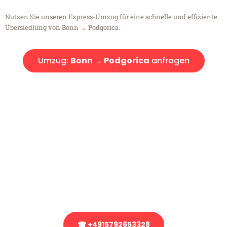
Nutzen Sie unseren Express-Umzug für eine schnelle und effiziente
Übersiedlung von Bonn → Podgorica.
Umzug:
Bonn → Podgorica
anfragen
Kostenlose Beratung!
Sie haben Fragen?
Sie haben Fragen zu Ihrem Transport oder benötigen eine Beratung
bezüglich Ihres Umzug?
Rufen Sie uns gerne an, unser Team aus Experten freut sich, Ihnen
kostenlos weiterzuhelfen!
☎ +4915792653328