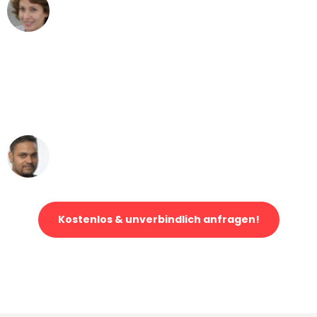
Maria W
Umzug von Bonn nach Wien
"Mein Klavier kam in unter 24 Stunden
ohne einen Kratzer an - ein
erstklassiger Service!"
Ümit Y.
Klaviertransport in Bonn
Kostenlos & unverbindlich anfragen!
Jetzt anfragen und der nächste glückliche Kunde werden. Alle
Umzugsanfragen sind zu
100% kostenlos & unverbindlich!