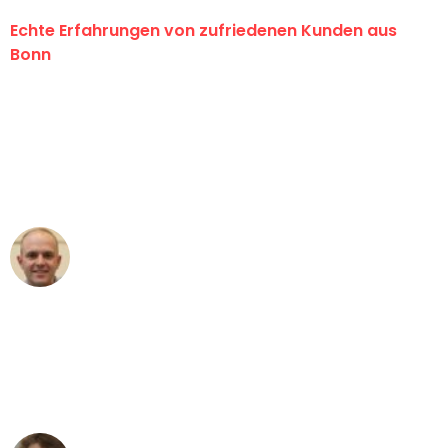
Echte Erfahrungen von zufriedenen Kunden aus
Bonn
"Erste Klasse! Ein großes Dankeschön
an das gesamte Team von Baum
Umzugsservice für ihren
außergewöhnlichen Service!"
Frederik F.
Umzug in Bonn
"Besser hätte ich mir den Umzug von
Bonn nach Wien nicht vorstellen
können - DANKE!"