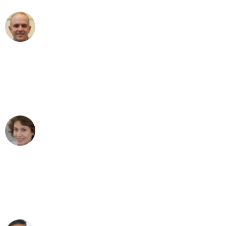
Frederik F.
Umzug in Bonn
"Besser hätte ich mir den Umzug von
Bonn nach Wien nicht vorstellen
können - DANKE!"
Maria W
Umzug von Bonn nach Wien
"Mein Klavier kam in unter 24 Stunden
ohne einen Kratzer an - ein
erstklassiger Service!"