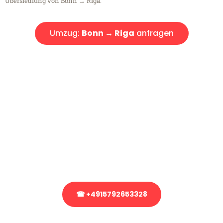
Übersiedlung von Bonn → Riga.
Umzug:
Bonn → Riga
anfragen
Kostenlose Beratung!
Sie haben Fragen?
Sie haben Fragen zu Ihrem Transport oder benötigen eine Beratung
bezüglich Ihres Umzug?
Rufen Sie uns gerne an, unser Team aus Experten freut sich, Ihnen
kostenlos weiterzuhelfen!
☎ +4915792653328
Stattdessen eine unverbindliche Anfrage senden