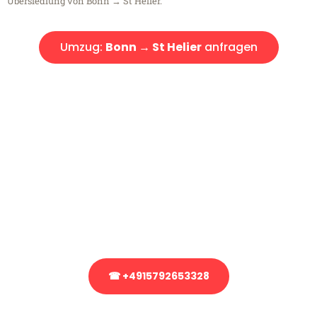
Übersiedlung von Bonn → St Helier.
Umzug:
Bonn → St Helier
anfragen
Kostenlose Beratung!
Sie haben Fragen?
Sie haben Fragen zu Ihrem Transport oder benötigen eine Beratung
bezüglich Ihres Umzug?
Rufen Sie uns gerne an, unser Team aus Experten freut sich, Ihnen
kostenlos weiterzuhelfen!
☎ +4915792653328
Stattdessen eine unverbindliche Anfrage senden