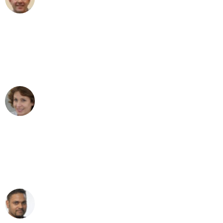
Umzug in Bonn
"Besser hätte ich mir den Umzug von
Bonn nach Wien nicht vorstellen
können - DANKE!"
Maria W
Umzug von Bonn nach Wien
"Mein Klavier kam in unter 24 Stunden
ohne einen Kratzer an - ein
erstklassiger Service!"
Ümit Y.
Klaviertransport in Bonn