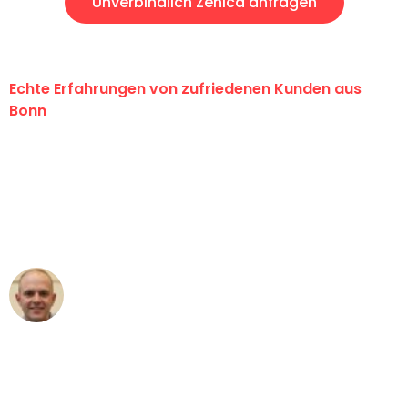
Unverbindlich Zenica anfragen
Echte Erfahrungen von zufriedenen Kunden aus
Bonn
"Erste Klasse! Ein großes Dankeschön
an das gesamte Team von Baum
Umzugsservice für ihren
außergewöhnlichen Service!"
Frederik F.
Umzug in Bonn
"Besser hätte ich mir den Umzug von
Bonn nach Wien nicht vorstellen