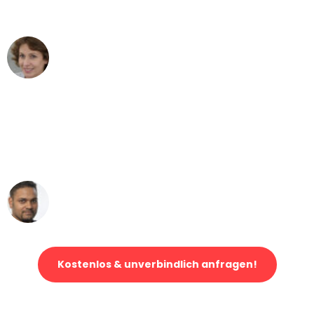
können - DANKE!"
Maria W
Umzug von Bonn nach Wien
"Mein Klavier kam in unter 24 Stunden
ohne einen Kratzer an - ein
erstklassiger Service!"
Ümit Y.
Klaviertransport in Bonn
Kostenlos & unverbindlich anfragen!
Jetzt anfragen und der nächste glückliche Kunde werden. Alle