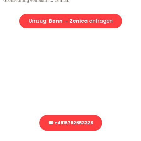
Übersiedlung von Bonn → Zenica.
Umzug:
Bonn → Zenica
anfragen
Kostenlose Beratung!
Sie haben Fragen?
Sie haben Fragen zu Ihrem Transport oder benötigen eine Beratung
bezüglich Ihres Umzug?
Rufen Sie uns gerne an, unser Team aus Experten freut sich, Ihnen
kostenlos weiterzuhelfen!
☎ +4915792653328
Stattdessen eine unverbindliche Anfrage senden