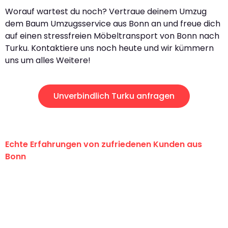
Worauf wartest du noch? Vertraue deinem Umzug
dem Baum Umzugsservice aus Bonn an und freue dich
auf einen stressfreien Möbeltransport von Bonn nach
Turku. Kontaktiere uns noch heute und wir kümmern
uns um alles Weitere!
Unverbindlich Turku anfragen
Echte Erfahrungen von zufriedenen Kunden aus
Bonn
"Erste Klasse! Ein großes Dankeschön
an das gesamte Team von Baum
Umzugsservice für ihren
außergewöhnlichen Service!"