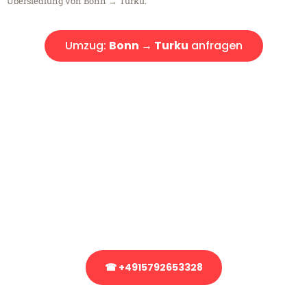
Übersiedlung von Bonn → Turku.
Umzug:
Bonn → Turku
anfragen
Kostenlose Beratung!
Sie haben Fragen?
Sie haben Fragen zu Ihrem Transport oder benötigen eine Beratung
bezüglich Ihres Umzug?
Rufen Sie uns gerne an, unser Team aus Experten freut sich, Ihnen
kostenlos weiterzuhelfen!
☎ +4915792653328
Stattdessen eine unverbindliche Anfrage senden