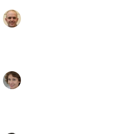
Frederik F.
Umzug in Bonn
"Besser hätte ich mir den Umzug von
Bonn nach Wien nicht vorstellen
können - DANKE!"
Maria W
Umzug von Bonn nach Wien
"Mein Klavier kam in unter 24 Stunden
ohne einen Kratzer an - ein
erstklassiger Service!"