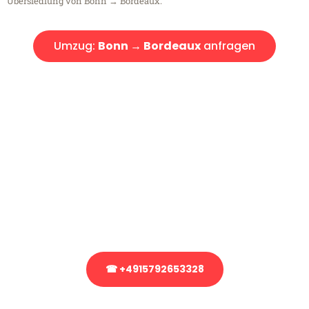
Übersiedlung von Bonn → Bordeaux.
Umzug:
Bonn → Bordeaux
anfragen
Kostenlose Beratung!
Sie haben Fragen?
Sie haben Fragen zu Ihrem Transport oder benötigen eine Beratung
bezüglich Ihres Umzug?
Rufen Sie uns gerne an, unser Team aus Experten freut sich, Ihnen
kostenlos weiterzuhelfen!
☎ +4915792653328
Stattdessen eine unverbindliche Anfrage senden