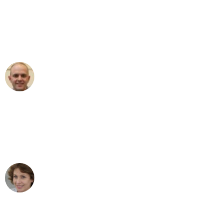
"Erste Klasse! Ein großes Dankeschön
an das gesamte Team von Baum
Umzugsservice für ihren
außergewöhnlichen Service!"
Frederik F.
Umzug in Bonn
"Besser hätte ich mir den Umzug von
Bonn nach Wien nicht vorstellen
können - DANKE!"
Maria W
Umzug von Bonn nach Wien
"Mein Klavier kam in unter 24 Stunden