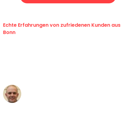
Echte Erfahrungen von zufriedenen Kunden aus
Bonn
"Erste Klasse! Ein großes Dankeschön
an das gesamte Team von Baum
Umzugsservice für ihren
außergewöhnlichen Service!"
Frederik F.
Umzug in Bonn
"Besser hätte ich mir den Umzug von
Bonn nach Wien nicht vorstellen