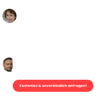
können - DANKE!"
Maria W
Umzug von Bonn nach Wien
"Mein Klavier kam in unter 24 Stunden
ohne einen Kratzer an - ein
erstklassiger Service!"
Ümit Y.
Klaviertransport in Bonn
Kostenlos & unverbindlich anfragen!
Jetzt anfragen und der nächste glückliche Kunde werden. Alle
Umzugsanfragen sind zu
100% kostenlos & unverbindlich!