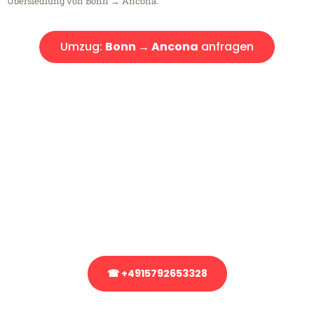
Übersiedlung von Bonn → Ancona.
Umzug:
Bonn → Ancona
anfragen
Kostenlose Beratung!
Sie haben Fragen?
Sie haben Fragen zu Ihrem Transport oder benötigen eine Beratung
bezüglich Ihres Umzug?
Rufen Sie uns gerne an, unser Team aus Experten freut sich, Ihnen
kostenlos weiterzuhelfen!
☎ +4915792653328
Stattdessen eine unverbindliche Anfrage senden