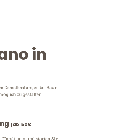
ano in
en Dienstleistungen bei Baum
möglich zu gestalten.
ung
| ab 150€
von Unnötigem und
starten Sie