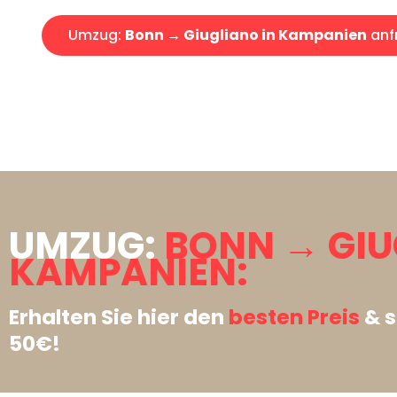
Umzug:
Bonn → Giugliano in Kampanien
anf
UMZUG:
BONN → GIU
KAMPANIEN:
Erhalten Sie hier den
besten Preis
& s
50€!