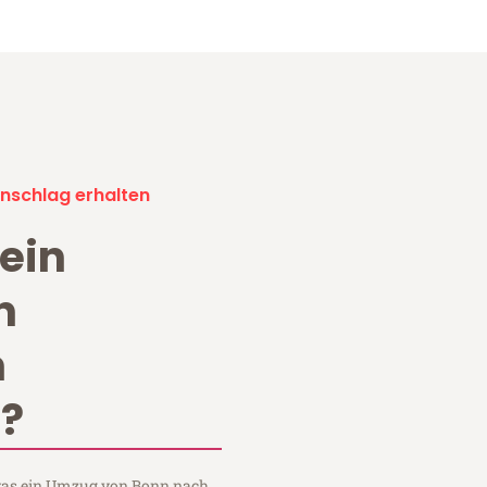
nschlag erhalten
ein
n
n
?
, was ein Umzug von Bonn nach