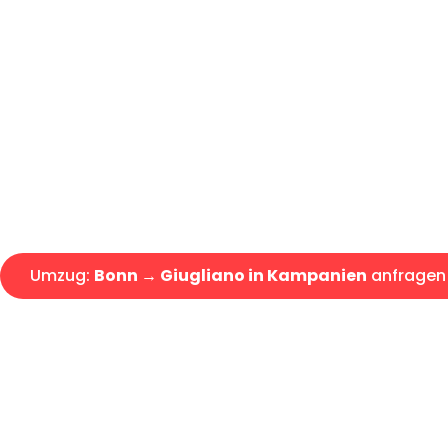
Günstiger Umzug Bonn Giuglia
Express-Abwicklung in unter 2
Über 15 Jahre Erfahrung mit 
Angebot erhalten in unter 30 
Umzug:
Bonn → Giugliano in Kampanien
anfragen
Alle Umzugsanfragen sind zu 100% kostenlos & unverbind