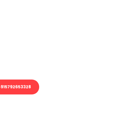
haben
en?
 Transport oder benötigen eine
 Umzug?
ser Team aus Experten freut sich,
elfen!
915792653328
nverbindliche Anfrage senden