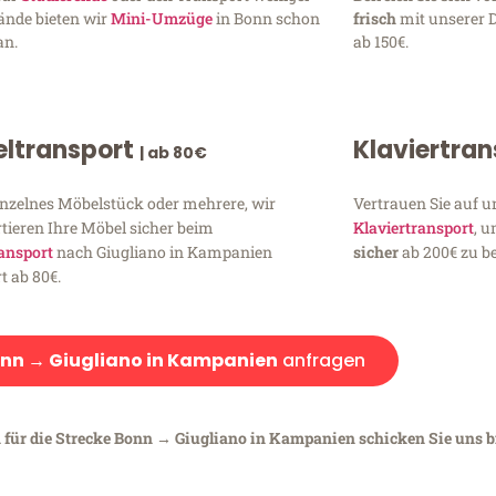
ände bieten wir
Mini-Umzüge
in Bonn schon
frisch
mit unserer 
an.
ab 150€.
ltransport
Klaviertra
| ab 80€
inzelnes Möbelstück oder mehrere, wir
Vertrauen Sie auf u
tieren Ihre Möbel sicher beim
Klaviertransport
, 
ansport
nach Giugliano in Kampanien
sicher
ab 200€ zu be
t ab 80€.
nn → Giugliano in Kampanien
anfragen
n für die Strecke Bonn → Giugliano in Kampanien schicken Sie uns b