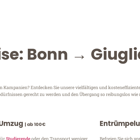
ise: Bonn → Giugli
n Kampanien? Entdecken Sie unsere vielfältigen und kosteneffizient
Bedürfnissen gerecht zu werden und den Übergang so reibungslos wie 
 Umzug
Entrümpel
| ab 100€
für
Studierende
oder den Transport weniger
Befreien Sie sich 