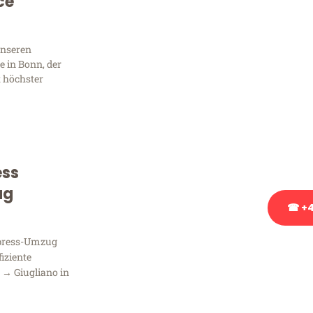
Sie 
ce
Frag
unseren
 in Bonn, der
t höchster
Sie haben Fragen zu Ihrem
Beratung bezüglich Ihres
Rufen Sie uns gerne an, un
Ihnen kostenlos weiterzuh
ess
ug
☎ +4
xpress-Umzug
Stattdessen eine u
fiziente
 → Giugliano in