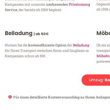
Gegenst
Kampanien mit unserem
umfassenden
Privatumzug
ab 100€ 
Service
, der bereits ab 250€ beginnt.
Beiladung
Möbe
| ab 50€
Nutzen Sie die
kosteneffiziente Option
der
Beiladung
Ob ein e
für Ihren Transport zwischen Bonn und Giugliano in
transpor
Kampanien schon ab 50€.
Möbeltr
preiswer
Umzug:
Bo
Für einen detaillierte Kostenvoranschlag zu Ihrem Anliege