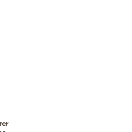
Kostenlose Beratung!
rer