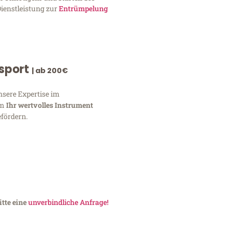
Dienstleistung zur
Entrümpelung
nsport
| ab 200€
nsere Expertise im
um
Ihr wertvolles Instrument
fördern.
itte eine
unverbindliche Anfrage!