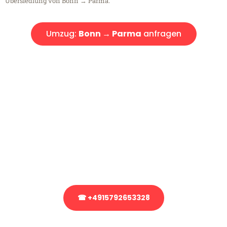
Übersiedlung von Bonn → Parma.
Umzug:
Bonn → Parma
anfragen
Kostenlose Beratung!
Sie haben Fragen?
Sie haben Fragen zu Ihrem Transport oder benötigen eine Beratung
bezüglich Ihres Umzug?
Rufen Sie uns gerne an, unser Team aus Experten freut sich, Ihnen
kostenlos weiterzuhelfen!
☎ +4915792653328
Stattdessen eine unverbindliche Anfrage senden