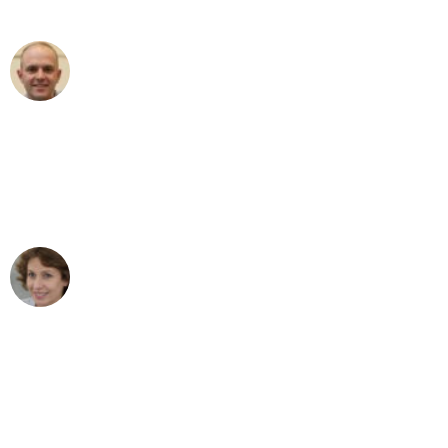
außergewöhnlichen Service!"
Frederik F.
Umzug in Bonn
"Besser hätte ich mir den Umzug von
Bonn nach Wien nicht vorstellen
können - DANKE!"
Maria W
Umzug von Bonn nach Wien
"Mein Klavier kam in unter 24 Stunden
ohne einen Kratzer an - ein
erstklassiger Service!"