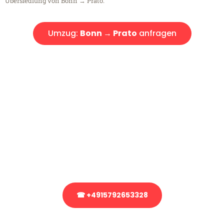
Übersiedlung von Bonn → Prato.
Umzug:
Bonn → Prato
anfragen
Kostenlose Beratung!
Sie haben Fragen?
Sie haben Fragen zu Ihrem Transport oder benötigen eine Beratung
bezüglich Ihres Umzug?
Rufen Sie uns gerne an, unser Team aus Experten freut sich, Ihnen
kostenlos weiterzuhelfen!
☎ +4915792653328
Stattdessen eine unverbindliche Anfrage senden