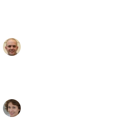
"Erste Klasse! Ein großes Dankeschön
an das gesamte Team von Baum
Umzugsservice für ihren
außergewöhnlichen Service!"
Frederik F.
Umzug in Bonn
"Besser hätte ich mir den Umzug von
Bonn nach Wien nicht vorstellen
können - DANKE!"
Maria W
Umzug von Bonn nach Wien
"Mein Klavier kam in unter 24 Stunden