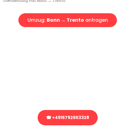
Übersiedlung von Bonn → Trento.
Umzug:
Bonn → Trento
anfragen
Kostenlose Beratung!
Sie haben Fragen?
Sie haben Fragen zu Ihrem Transport oder benötigen eine Beratung
bezüglich Ihres Umzug?
Rufen Sie uns gerne an, unser Team aus Experten freut sich, Ihnen
kostenlos weiterzuhelfen!
☎ +4915792653328
Stattdessen eine unverbindliche Anfrage senden