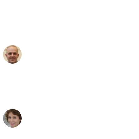
"Erste Klasse! Ein großes Dankeschön
an das gesamte Team von Baum
Umzugsservice für ihren
außergewöhnlichen Service!"
Frederik F.
Umzug in Bonn
"Besser hätte ich mir den Umzug von
Bonn nach Wien nicht vorstellen
können - DANKE!"
Maria W
Umzug von Bonn nach Wien