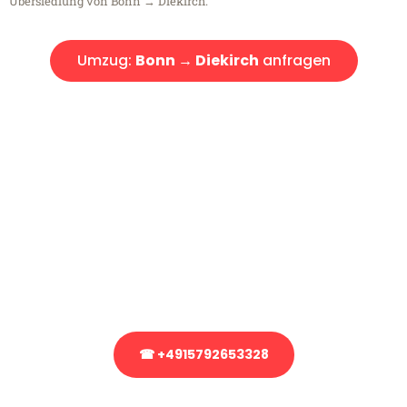
Übersiedlung von Bonn → Diekirch.
Umzug:
Bonn → Diekirch
anfragen
Kostenlose Beratung!
Sie haben Fragen?
Sie haben Fragen zu Ihrem Transport oder benötigen eine Beratung
bezüglich Ihres Umzug?
Rufen Sie uns gerne an, unser Team aus Experten freut sich, Ihnen
kostenlos weiterzuhelfen!
☎ +4915792653328
Stattdessen eine unverbindliche Anfrage senden