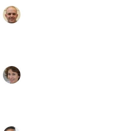
Frederik F.
Umzug in Bonn
"Besser hätte ich mir den Umzug von
Bonn nach Wien nicht vorstellen
können - DANKE!"
Maria W
Umzug von Bonn nach Wien
"Mein Klavier kam in unter 24 Stunden
ohne einen Kratzer an - ein
erstklassiger Service!"